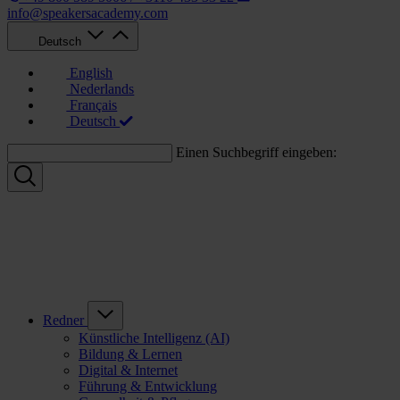
info@speakersacademy.com
Deutsch
English
Nederlands
Français
Deutsch
Einen Suchbegriff eingeben:
Redner
Künstliche Intelligenz (AI)
Bildung & Lernen
Digital & Internet
Führung & Entwicklung