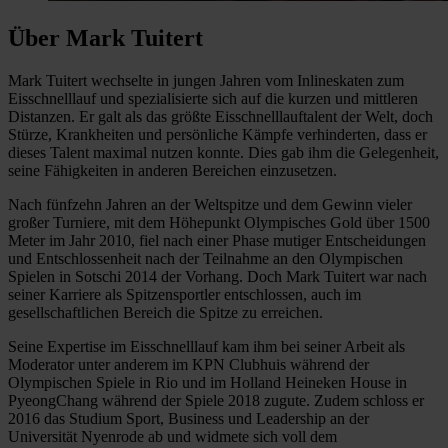
Über Mark Tuitert
Mark Tuitert wechselte in jungen Jahren vom Inlineskaten zum
Eisschnelllauf und spezialisierte sich auf die kurzen und mittleren
Distanzen. Er galt als das größte Eisschnelllauftalent der Welt, doch
Stürze, Krankheiten und persönliche Kämpfe verhinderten, dass er
dieses Talent maximal nutzen konnte. Dies gab ihm die Gelegenheit,
seine Fähigkeiten in anderen Bereichen einzusetzen.
Nach fünfzehn Jahren an der Weltspitze und dem Gewinn vieler
großer Turniere, mit dem Höhepunkt Olympisches Gold über 1500
Meter im Jahr 2010, fiel nach einer Phase mutiger Entscheidungen
und Entschlossenheit nach der Teilnahme an den Olympischen
Spielen in Sotschi 2014 der Vorhang. Doch Mark Tuitert war nach
seiner Karriere als Spitzensportler entschlossen, auch im
gesellschaftlichen Bereich die Spitze zu erreichen.
Seine Expertise im Eisschnelllauf kam ihm bei seiner Arbeit als
Moderator unter anderem im KPN Clubhuis während der
Olympischen Spiele in Rio und im Holland Heineken House in
PyeongChang während der Spiele 2018 zugute. Zudem schloss er
2016 das Studium Sport, Business und Leadership an der
Universität Nyenrode ab und widmete sich voll dem