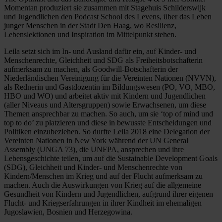
Momentan produziert sie zusammen mit Stagehuis Schilderswijk
und Jugendlichen den Podcast School des Levens, über das Leben
junger Menschen in der Stadt Den Haag, wo Resilienz,
Lebenslektionen und Inspiration im Mittelpunkt stehen.
Leila setzt sich im In- und Ausland dafür ein, auf Kinder- und
Menschenrechte, Gleichheit und SDG als Freiheitsbotschafterin
aufmerksam zu machen, als Goodwill-Botschafterin der
Niederländischen Vereinigung für die Vereinten Nationen (NVVN),
als Rednerin und Gastdozentin im Bildungswesen (PO, VO, MBO,
HBO und WO) und arbeitet aktiv mit Kindern und Jugendlichen
(aller Niveaus und Altersgruppen) sowie Erwachsenen, um diese
Themen ansprechbar zu machen. So auch, um sie ‘top of mind und
top to do’ zu platzieren und diese in bewusste Entscheidungen und
Politiken einzubeziehen. So durfte Leila 2018 eine Delegation der
Vereinten Nationen in New York während der UN General
Assembly (UNGA 73), die UNFPA, ansprechen und ihre
Lebensgeschichte teilen, um auf die Sustainable Development Goals
(SDG), Gleichheit und Kinder- und Menschenrechte von
Kindern/Menschen im Krieg und auf der Flucht aufmerksam zu
machen. Auch die Auswirkungen von Krieg auf die allgemeine
Gesundheit von Kindern und Jugendlichen, aufgrund ihrer eigenen
Flucht- und Kriegserfahrungen in ihrer Kindheit im ehemaligen
Jugoslawien, Bosnien und Herzegowina.