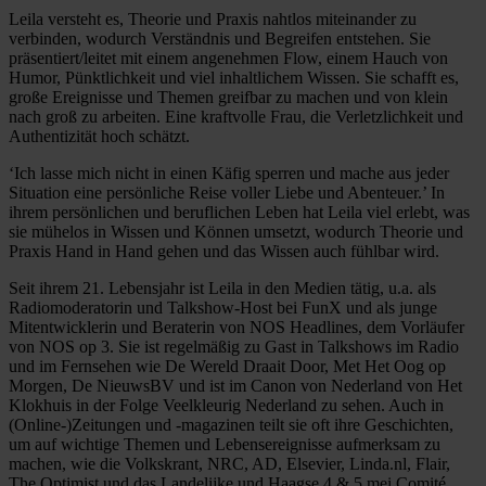
Leila versteht es, Theorie und Praxis nahtlos miteinander zu
verbinden, wodurch Verständnis und Begreifen entstehen. Sie
präsentiert/leitet mit einem angenehmen Flow, einem Hauch von
Humor, Pünktlichkeit und viel inhaltlichem Wissen. Sie schafft es,
große Ereignisse und Themen greifbar zu machen und von klein
nach groß zu arbeiten. Eine kraftvolle Frau, die Verletzlichkeit und
Authentizität hoch schätzt.
‘Ich lasse mich nicht in einen Käfig sperren und mache aus jeder
Situation eine persönliche Reise voller Liebe und Abenteuer.’ In
ihrem persönlichen und beruflichen Leben hat Leila viel erlebt, was
sie mühelos in Wissen und Können umsetzt, wodurch Theorie und
Praxis Hand in Hand gehen und das Wissen auch fühlbar wird.
Seit ihrem 21. Lebensjahr ist Leila in den Medien tätig, u.a. als
Radiomoderatorin und Talkshow-Host bei FunX und als junge
Mitentwicklerin und Beraterin von NOS Headlines, dem Vorläufer
von NOS op 3. Sie ist regelmäßig zu Gast in Talkshows im Radio
und im Fernsehen wie De Wereld Draait Door, Met Het Oog op
Morgen, De NieuwsBV und ist im Canon von Nederland von Het
Klokhuis in der Folge Veelkleurig Nederland zu sehen. Auch in
(Online-)Zeitungen und -magazinen teilt sie oft ihre Geschichten,
um auf wichtige Themen und Lebensereignisse aufmerksam zu
machen, wie die Volkskrant, NRC, AD, Elsevier, Linda.nl, Flair,
The Optimist und das Landelijke und Haagse 4 & 5 mei Comité.