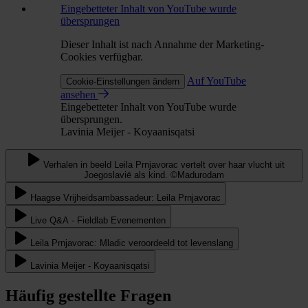
Eingebetteter Inhalt von YouTube wurde
übersprungen
Dieser Inhalt ist nach Annahme der Marketing-
Cookies verfügbar.
Auf YouTube
Cookie-Einstellungen ändern
ansehen
Eingebetteter Inhalt von YouTube wurde
übersprungen.
Lavinia Meijer - Koyaanisqatsi
Verhalen in beeld Leila Prnjavorac vertelt over haar vlucht uit
Joegoslavië als kind. ©Madurodam
Haagse Vrijheidsambassadeur: Leila Prnjavorac
Live Q&A - Fieldlab Evenementen
Leila Prnjavorac: Mladic veroordeeld tot levenslang
Lavinia Meijer - Koyaanisqatsi
Häufig gestellte Fragen