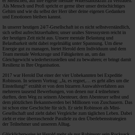
er Menschen, auf ihre eigene mentale Widerstandskraft zu vertrauen.
Als Mensch und Profi spricht er gerne über unser dreischichtiges
Gehirn und wie du selbst der Herr über deine eigenen Gedanken
und Emotionen bleiben kannst.
In unserer heutigen 24/7-Gesellschaft ist es nicht selbstverständlich,
sich selbst aufrechtzuerhalten; unser uraltes Stresssystem reicht in
der heutigen Zeit nicht aus. Unsere mentale Belastung und
Belastbarkeit steht dabei regelmäßig unter Spannung. Um diese
Energie gut zu managen, bietet Herold dem Individuum und dem
Team mentale Werkzeuge und Fähigkeiten an, um das
Gleichgewicht wiederherzustellen und zu bewahren; er bringt damit
Resilienz in Ihre Organisation.
2017 war Herold Dat einer der vier Unbekannten bei Expeditie
Robinson. In seinem Vortrag: „Ja, es regnet,… es geht alles um die
Einstellung!“ erzählt er von dem bizarren Auswahlverfahren aus
mehreren tausend Bewerbungen, von denen nur 4 teilnehmen
durften, dem Weg zu seinem Abenteuer, dem Abenteuer selbst und
dem plötzlichen Bekanntwerden bei Millionen von Zuschauern. Das
ist schon eine Geschichte für sich. Er sieht Robinson als Mini-
Gesellschaft und zieht dabei Vergleiche zum täglichen Leben. Dabei
zieht er eine überraschende Parallele zu den Überlebensstrategien
der Teilnehmer und unserem Alltag.
Glücklicherweise ist Herold mehr als nur Robinson; sein Rucksack