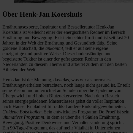
Über Henk-Jan Koershuis
Ernährungsexperte, Inspirator und Bestsellerautor Henk-Jan
Koershuis ist vielleicht einer der energischsten Redner im Bereich
Ernährung und Bewegung. Er ist ein echter Profi und ist seit fast 20
Jahren in der Welt der Ernährung und Gesundheit tätig. Seine
goldene Botschaft, die
ankommt,
teilt er auf seine eigene
einzigartige und positive Weise. Dieser bodenständige und
begeisterte Tukker ist einer der gefragtesten Redner in den
Niederlanden zu diesem Thema und arbeitet zudem mit den besten
Athleten der Welt.
Henk-Jan ist der Meinung, dass das, was wir als normales
Ernährungsverhalten betrachten, noch lange nicht gesund ist. Er teilt
seine Vision und unterrichtet an Schulen über die Epidemie von
Übergewicht und hohen Blutzuckerwerten. Nach dem Besuch
seines energiegeladenen Masterclasses gehst du voller Inspiration
nach Hause. Er plädiert für radikal andere Einkaufsgewohnheiten.
Goldene Botschaften
. Sein entwickeltes Programm De Proef ist sein
ultimatives Programm
, in dem er über die 4 Säulen Ernährung,
Bewegung, Positive Denkweise und Verhaltensänderung spricht.
Ein 90-Tage-Programm, das auf mehr Vitalität in Unternehmen