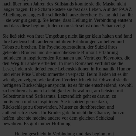
nach über neun Jahren des Stillstands konnte sie die Maske nicht
länger tragen. Die Scham kostete sie fast das Leben. Auf der PAAZ-
Abteilung gelang es ihr schließlich auszubrechen: Es lag nicht an ihr
– sie war gut genug. Sie lernte, dass Heilung in Verbindung entsteht
und dass diese beginnt, indem man sich selbst ohne Scham zeigt.
Sie ließ sich von ihrer Umgebung nicht länger klein halten und fand
ihre Leidenschaft: anderen mit ihren Erfahrungen zu helfen und
Tabus zu brechen. Ein Psychologiestudium, der Suizid ihres
geliebten Bruders und die anschließende Burnout-Erfahrung
mündeten in inspirierenden Romanen und Vorträgen/Keynotes, die
den Weg für andere erhellen. In ihren Romanen verführt sie die
Leser, indem sie tiefgehende Lebenslektionen in Romantik, Humor
und einer Prise Unbekümmertheit verpackt. Beim Reden ist es ihr
wichtig zu zeigen, wie kraftvoll Verletzlichkeit ist. Obwohl sie die
heftigsten Rückschläge anspricht, ist es für sie entscheidend, sowohl
zu berühren als auch Leichtigkeit zu bewahren, am liebsten mit
Selbstironie und Sarkasmus. Letztendlich geht es darum, zu
motivieren und zu inspirieren. Sie inspiriert gerne dazu,
Rückschläge zu überwinden, Muster zu durchbrechen und
authentisch zu sein. Ihr Bruder gab ihr nicht die Chance, ihm zu
helfen, aber sie möchte andere vor dem gleichen Schicksal
bewahren: Es gibt immer Hoffnung.
Heilen geschieht in Verbindung und das beginnt mit