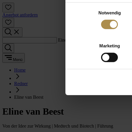
Einwilligungsauswahl
Notwendig
Angebot anfordern
Einen Suchbegriff eingeben:
Marketing
Menü
Home
Redner
Eline van Beest
Eline van Beest
Von der Idee zur Wirkung | Medtech und Biotech | Führung