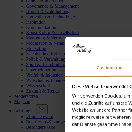
Global & International
Governance & Management
Humor & Unterhaltung
Innovation & Technologie
Inspiration
Kommunikation
Kunst Kultur & Gesellschaft
Marketing & Vertrieb
Moderation & Veranstaltungsleitung
Motivation
Nachhaltigkeit & Umwelt
Politik & Verwaltung
Sport & Teambuilding
Zustimmung
Unternehmertum
Vielfalt & Inklusion
Wirtschaft & Finanzen
Wissenschaft
Diese Webseite verwendet 
Zukunft & Trends
Wir verwenden Cookies, um I
Moderatoren
Magazin
und die Zugriffe auf unsere 
Website an unsere Partner fü
Leistungen
Virtuelle event
möglicherweise mit weiteren
Boardroom-Sitzungen
der Dienste gesammelt habe
Besondere Orte