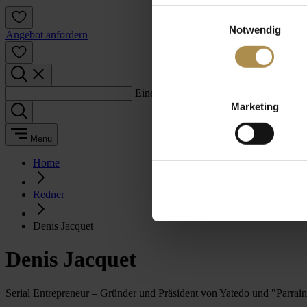
Einwilligungsauswahl
Notwendig
Angebot anfordern
Einen Suchbegriff eingeben:
Marketing
Menü
Home
Redner
Denis Jacquet
Denis Jacquet
Serial Entrepreneur – Gründer und Präsident von Yatedo und "Parrain