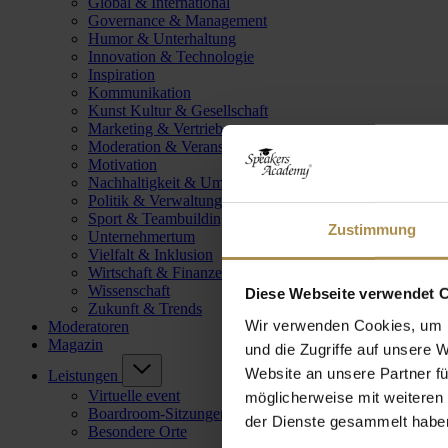
Global & International
Governance & Management
Humor & Unterhaltung
Innovation & Technologie
Inspiration
Kommunikation
Kunst Kultur & Gesellschaft
Marketing & Vertrieb
Moderation & Veranstaltungsleitung
Motivation
Nachhaltigkeit & Umwelt
Politik & Verwaltung
Sport & Teambuilding
Zustimmung
Unternehmertum
Vielfalt & Inklusion
Wirtschaft & Finanzen
Wissenschaft
Diese Webseite verwendet 
Zukunft & Trends
Wir verwenden Cookies, um I
Moderatoren
Magazin
und die Zugriffe auf unsere 
Website an unsere Partner fü
Leistungen
Virtuelle event
möglicherweise mit weiteren
Boardroom-Sitzungen
der Dienste gesammelt habe
Besondere Orte