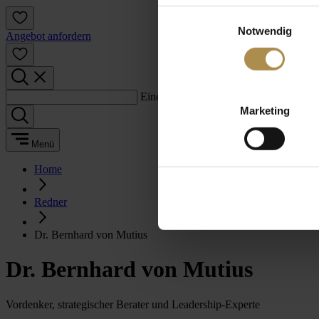
Einwilligungsauswahl
Notwendig
Angebot anfordern
Einen Suchbegriff eingeben:
Marketing
Menü
Home
Redner
Dr. Bernhard von Mutius
Dr. Bernhard von Mutius
Vordenker, strategischer Berater und Leadership-Experte