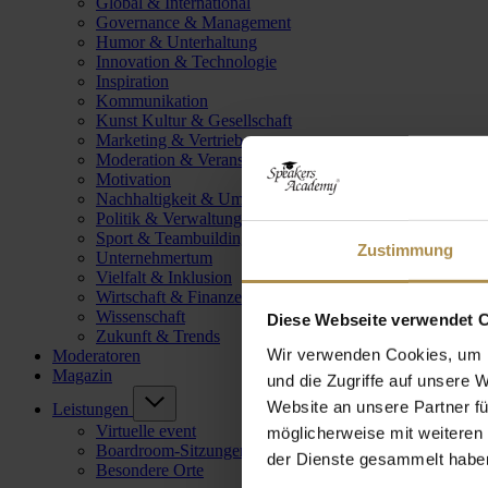
Global & International
Governance & Management
Humor & Unterhaltung
Innovation & Technologie
Inspiration
Kommunikation
Kunst Kultur & Gesellschaft
Marketing & Vertrieb
Moderation & Veranstaltungsleitung
Motivation
Nachhaltigkeit & Umwelt
Politik & Verwaltung
Sport & Teambuilding
Zustimmung
Unternehmertum
Vielfalt & Inklusion
Wirtschaft & Finanzen
Wissenschaft
Diese Webseite verwendet 
Zukunft & Trends
Wir verwenden Cookies, um I
Moderatoren
Magazin
und die Zugriffe auf unsere 
Website an unsere Partner fü
Leistungen
Virtuelle event
möglicherweise mit weiteren
Boardroom-Sitzungen
der Dienste gesammelt habe
Besondere Orte