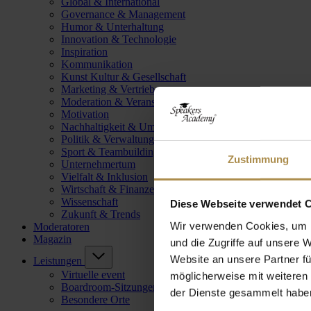
Global & International
Governance & Management
Humor & Unterhaltung
Innovation & Technologie
Inspiration
Kommunikation
Kunst Kultur & Gesellschaft
Marketing & Vertrieb
Moderation & Veranstaltungsleitung
Motivation
Nachhaltigkeit & Umwelt
Politik & Verwaltung
Sport & Teambuilding
Zustimmung
Unternehmertum
Vielfalt & Inklusion
Wirtschaft & Finanzen
Wissenschaft
Diese Webseite verwendet 
Zukunft & Trends
Wir verwenden Cookies, um I
Moderatoren
Magazin
und die Zugriffe auf unsere 
Website an unsere Partner fü
Leistungen
Virtuelle event
möglicherweise mit weiteren
Boardroom-Sitzungen
der Dienste gesammelt habe
Besondere Orte