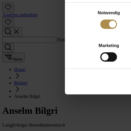
Einwilligungsauswahl
Notwendig
Angebot anfordern
Einen Suchbegriff eingeben:
Marketing
Menü
Home
Redner
Anselm Bilgri
Anselm Bilgri
LangjI¤hriger Benediktinermönch