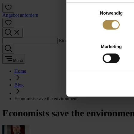
Einwilligungsauswahl
Notwendig
Angebot anfordern
Einen Suchbegriff eingeben:
Marketing
Menü
Home
Blog
Economists save the environment
Economists save the environme