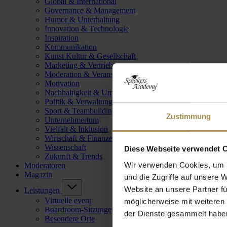
Global & International
Governance & Management
Humor & Unterhaltung
Innovation & Technologie
Inspiration
Kommunikation
Kunst Kultur & Gesellschaft
Marketing & Vertrieb
Moderation & Veranstaltungsleitung
Motivation
Nachhaltigkeit & Umwelt
Politik & Verwaltung
Sport & Teambuilding
Zustimmung
Unternehmertum
Vielfalt & Inklusion
Wirtschaft & Finanzen
Wissenschaft
Diese Webseite verwendet 
Zukunft & Trends
Wir verwenden Cookies, um I
Moderatoren
Magazin
und die Zugriffe auf unsere 
Website an unsere Partner fü
Leistungen
Virtuelle event
möglicherweise mit weiteren
Boardroom-Sitzungen
der Dienste gesammelt habe
Besondere Orte