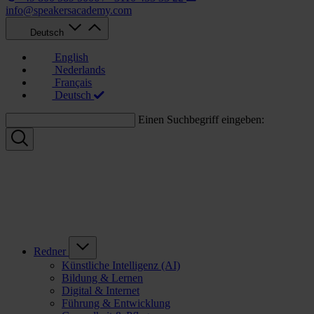
info@speakersacademy.com
Deutsch
English
Nederlands
Français
Deutsch
Einen Suchbegriff eingeben:
Redner
Künstliche Intelligenz (AI)
Bildung & Lernen
Digital & Internet
Führung & Entwicklung