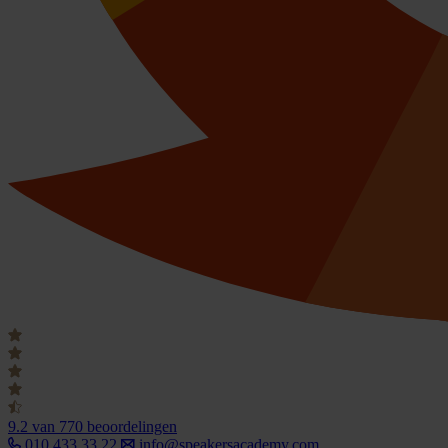
9.2
van 770 beoordelingen
010 433 33 22
info@speakersacademy.com