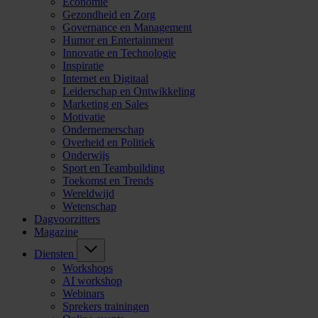
Economie
Gezondheid en Zorg
Governance en Management
Humor en Entertainment
Innovatie en Technologie
Inspiratie
Internet en Digitaal
Leiderschap en Ontwikkeling
Marketing en Sales
Motivatie
Ondernemerschap
Overheid en Politiek
Onderwijs
Sport en Teambuilding
Toekomst en Trends
Wereldwijd
Wetenschap
Dagvoorzitters
Magazine
Diensten
Workshops
AI workshop
Webinars
Sprekers trainingen