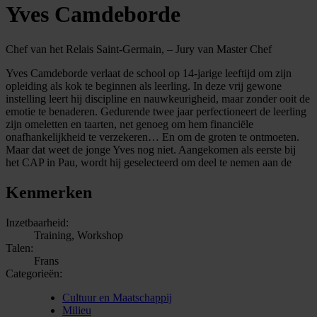
Yves Camdeborde
Chef van het Relais Saint-Germain, – Jury van Master Chef
Yves Camdeborde verlaat de school op 14-jarige leeftijd om zijn
opleiding als kok te beginnen als leerling. In deze vrij gewone
instelling leert hij discipline en nauwkeurigheid, maar zonder ooit de
emotie te benaderen. Gedurende twee jaar perfectioneert de leerling
zijn omeletten en taarten, net genoeg om hem financiële
onafhankelijkheid te verzekeren… En om de groten te ontmoeten.
Maar dat weet de jonge Yves nog niet. Aangekomen als eerste bij
het CAP in Pau, wordt hij geselecteerd om deel te nemen aan de
Kenmerken
Inzetbaarheid:
Training, Workshop
Talen:
Frans
Categorieën:
Cultuur en Maatschappij
Milieu