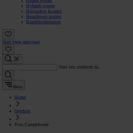
Online events
Hybride events
Bijzondere locaties
Boardroom sessies
Klankbordgesprek
Start jouw aanvraag
Voer een zoekterm in:
Menu
Home
Sprekers
Yves Camdeborde