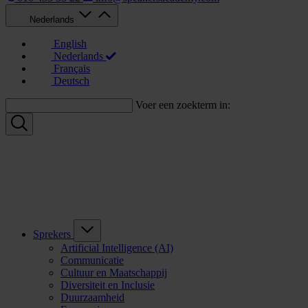
Nederlands
English
Nederlands
Français
Deutsch
Voer een zoekterm in:
Sprekers
Artificial Intelligence (AI)
Communicatie
Cultuur en Maatschappij
Diversiteit en Inclusie
Duurzaamheid