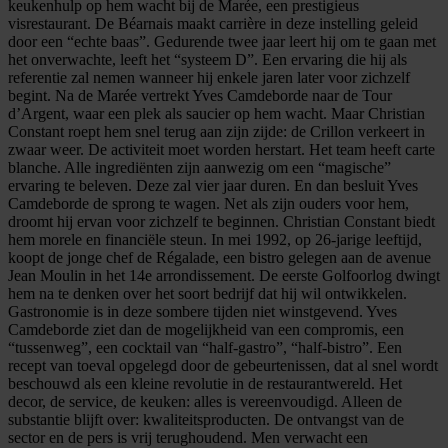
keukenhulp op hem wacht bij de Marée, een prestigieus
visrestaurant. De Béarnais maakt carrière in deze instelling geleid
door een “echte baas”. Gedurende twee jaar leert hij om te gaan met
het onverwachte, leeft het “systeem D”. Een ervaring die hij als
referentie zal nemen wanneer hij enkele jaren later voor zichzelf
begint. Na de Marée vertrekt Yves Camdeborde naar de Tour
d’Argent, waar een plek als saucier op hem wacht. Maar Christian
Constant roept hem snel terug aan zijn zijde: de Crillon verkeert in
zwaar weer. De activiteit moet worden herstart. Het team heeft carte
blanche. Alle ingrediënten zijn aanwezig om een “magische”
ervaring te beleven. Deze zal vier jaar duren. En dan besluit Yves
Camdeborde de sprong te wagen. Net als zijn ouders voor hem,
droomt hij ervan voor zichzelf te beginnen. Christian Constant biedt
hem morele en financiële steun. In mei 1992, op 26-jarige leeftijd,
koopt de jonge chef de Régalade, een bistro gelegen aan de avenue
Jean Moulin in het 14e arrondissement. De eerste Golfoorlog dwingt
hem na te denken over het soort bedrijf dat hij wil ontwikkelen.
Gastronomie is in deze sombere tijden niet winstgevend. Yves
Camdeborde ziet dan de mogelijkheid van een compromis, een
“tussenweg”, een cocktail van “half-gastro”, “half-bistro”. Een
recept van toeval opgelegd door de gebeurtenissen, dat al snel wordt
beschouwd als een kleine revolutie in de restaurantwereld. Het
decor, de service, de keuken: alles is vereenvoudigd. Alleen de
substantie blijft over: kwaliteitsproducten. De ontvangst van de
sector en de pers is vrij terughoudend. Men verwacht een