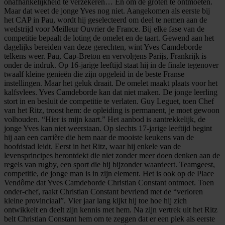
onafhankelijkheid te verzekeren… En om de groten te ontmoeten.
Maar dat weet de jonge Yves nog niet. Aangekomen als eerste bij
het CAP in Pau, wordt hij geselecteerd om deel te nemen aan de
wedstrijd voor Meilleur Ouvrier de France. Bij elke fase van de
competitie bepaalt de loting de omelet en de taart. Gewend aan het
dagelijks bereiden van deze gerechten, wint Yves Camdeborde
telkens weer. Pau, Cap-Breton en vervolgens Parijs, Frankrijk is
onder de indruk. Op 16-jarige leeftijd staat hij in de finale tegenover
twaalf kleine genieën die zijn opgeleid in de beste Franse
instellingen. Maar het geluk draait. De omelet maakt plaats voor het
kalfsvlees. Yves Camdeborde kan dat niet maken. De jonge leerling
stort in en besluit de competitie te verlaten. Guy Leguet, toen Chef
van het Ritz, troost hem: de opleiding is permanent, je moet gewoon
volhouden. “Hier is mijn kaart.” Het aanbod is aantrekkelijk, de
jonge Yves kan niet weerstaan. Op slechts 17-jarige leeftijd begint
hij aan een carrière die hem naar de mooiste keukens van de
hoofdstad leidt. Eerst in het Ritz, waar hij enkele van de
levensprincipes herontdekt die niet zonder meer doen denken aan de
regels van rugby, een sport die hij bijzonder waardeert. Teamgeest,
competitie, de jonge man is in zijn element. Het is ook op de Place
Vendôme dat Yves Camdeborde Christian Constant ontmoet. Toen
onder-chef, raakt Christian Constant bevriend met de “verloren
kleine provinciaal”. Vier jaar lang kijkt hij toe hoe hij zich
ontwikkelt en deelt zijn kennis met hem. Na zijn vertrek uit het Ritz
belt Christian Constant hem om te zeggen dat er een plek als eerste