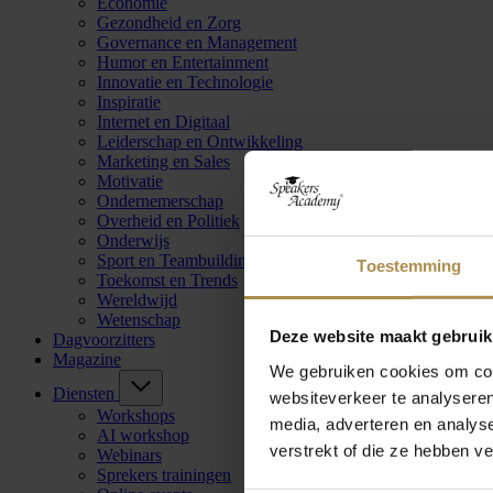
Economie
Gezondheid en Zorg
Governance en Management
Humor en Entertainment
Innovatie en Technologie
Inspiratie
Internet en Digitaal
Leiderschap en Ontwikkeling
Marketing en Sales
Motivatie
Ondernemerschap
Overheid en Politiek
Onderwijs
Sport en Teambuilding
Toestemming
Toekomst en Trends
Wereldwijd
Wetenschap
Deze website maakt gebruik
Dagvoorzitters
Magazine
We gebruiken cookies om cont
Diensten
websiteverkeer te analyseren
Workshops
media, adverteren en analys
AI workshop
verstrekt of die ze hebben v
Webinars
Sprekers trainingen