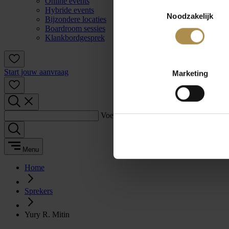
Online events
Toestemmingsselectie
Hybride events
Noodzakelijk
Bijzondere locaties
Boardroom sessies
Klankbordgesprek
Start jouw aanvraag
Marketing
Voer een zoekterm in:
Menu
Home
Sprekers
Yury R. Mitin