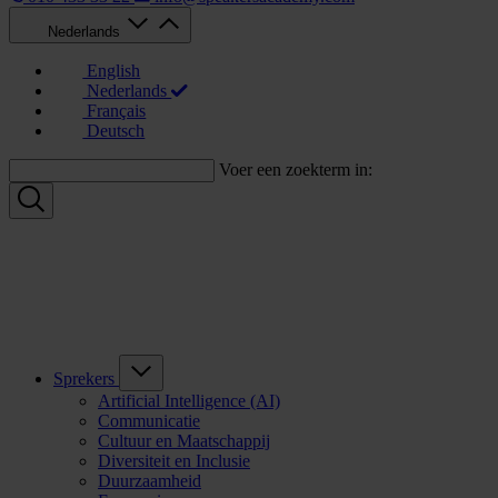
Nederlands
English
Nederlands
Français
Deutsch
Voer een zoekterm in:
Sprekers
Artificial Intelligence (AI)
Communicatie
Cultuur en Maatschappij
Diversiteit en Inclusie
Duurzaamheid