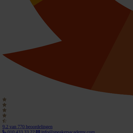
9.2
van 770 beoordelingen
010 433 33 22
info@speakersacademy.com