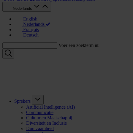
Nederlands
English
Nederlands
Français
Deutsch
Voer een zoekterm in:
Sprekers
Artificial Intelligence (AI)
Communicatie
Cultuur en Maatschappij
Diversiteit en Inclusie
Duurzaamheid