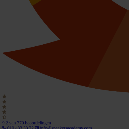
9.2
van 770 beoordelingen
010 433 33 22
info@speakersacademy.com