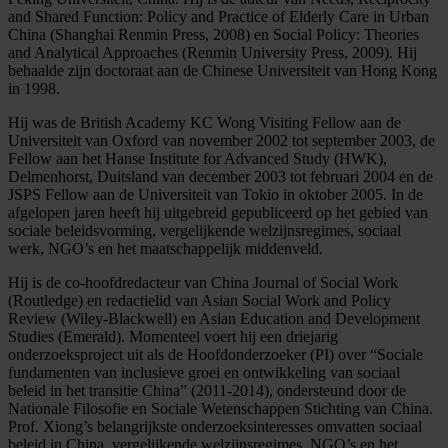
and Shared Function: Policy and Practice of Elderly Care in Urban
China (Shanghai Renmin Press, 2008) en Social Policy: Theories
and Analytical Approaches (Renmin University Press, 2009). Hij
behaalde zijn doctoraat aan de Chinese Universiteit van Hong Kong
in 1998.
Hij was de British Academy KC Wong Visiting Fellow aan de
Universiteit van Oxford van november 2002 tot september 2003, de
Fellow aan het Hanse Institute for Advanced Study (HWK),
Delmenhorst, Duitsland van december 2003 tot februari 2004 en de
JSPS Fellow aan de Universiteit van Tokio in oktober 2005. In de
afgelopen jaren heeft hij uitgebreid gepubliceerd op het gebied van
sociale beleidsvorming, vergelijkende welzijnsregimes, sociaal
werk, NGO’s en het maatschappelijk middenveld.
Hij is de co-hoofdredacteur van China Journal of Social Work
(Routledge) en redactielid van Asian Social Work and Policy
Review (Wiley-Blackwell) en Asian Education and Development
Studies (Emerald). Momenteel voert hij een driejarig
onderzoeksproject uit als de Hoofdonderzoeker (PI) over “Sociale
fundamenten van inclusieve groei en ontwikkeling van sociaal
beleid in het transitie China” (2011-2014), ondersteund door de
Nationale Filosofie en Sociale Wetenschappen Stichting van China.
Prof. Xiong’s belangrijkste onderzoeksinteresses omvatten sociaal
beleid in China, vergelijkende welzijnsregimes, NGO’s en het