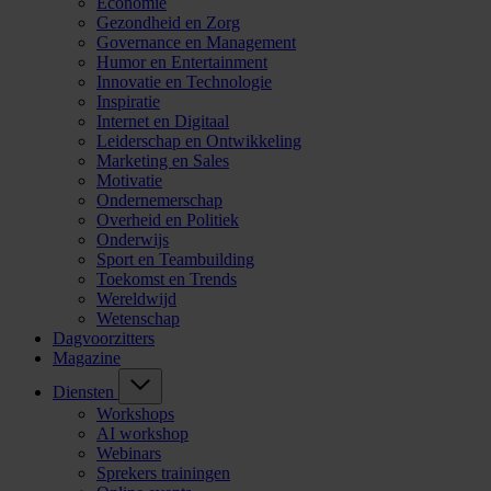
Economie
Gezondheid en Zorg
Governance en Management
Humor en Entertainment
Innovatie en Technologie
Inspiratie
Internet en Digitaal
Leiderschap en Ontwikkeling
Marketing en Sales
Motivatie
Ondernemerschap
Overheid en Politiek
Onderwijs
Sport en Teambuilding
Toekomst en Trends
Wereldwijd
Wetenschap
Dagvoorzitters
Magazine
Diensten
Workshops
AI workshop
Webinars
Sprekers trainingen