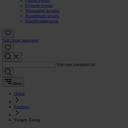
Online events
Hybride events
Bijzondere locaties
Boardroom sessies
Klankbordgesprek
Start jouw aanvraag
Voer een zoekterm in:
Menu
Home
Sprekers
Yuegen Xiong