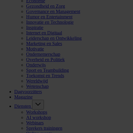
Economie
Gezondheid en Zorg
Governance en Management
Humor en Entertainment
Innovatie en Technologie
Inspiratie
Internet en Digitaal
Leiderschap en Ontwikkeling
Marketing en Sales
Motivatie
Ondernemerschap
Overheid en Politiek
Onderwijs
Sport en Teambuilding
Toekomst en Trends
Wereldwijd
Wetenschap
Dagvoorzitters
Magazine
Diensten
Workshops
AI workshop
Webinars
Sprekers trainingen