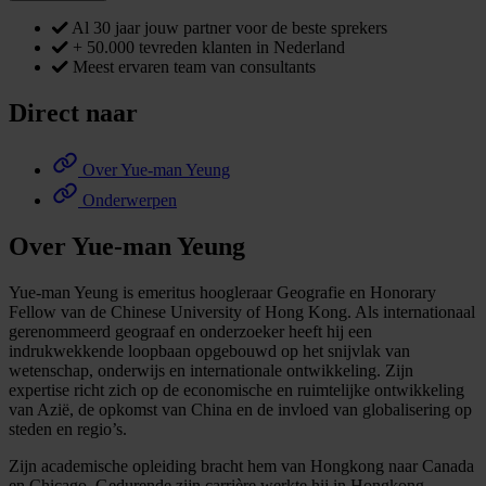
Al 30 jaar jouw partner voor de beste sprekers
+ 50.000 tevreden klanten in Nederland
Meest ervaren team van consultants
Direct naar
Over Yue-man Yeung
Onderwerpen
Over Yue-man Yeung
Yue-man Yeung is emeritus hoogleraar Geografie en Honorary
Fellow van de Chinese University of Hong Kong. Als internationaal
gerenommeerd geograaf en onderzoeker heeft hij een
indrukwekkende loopbaan opgebouwd op het snijvlak van
wetenschap, onderwijs en internationale ontwikkeling. Zijn
expertise richt zich op de economische en ruimtelijke ontwikkeling
van Azië, de opkomst van China en de invloed van globalisering op
steden en regio’s.
Zijn academische opleiding bracht hem van Hongkong naar Canada
en Chicago. Gedurende zijn carrière werkte hij in Hongkong,