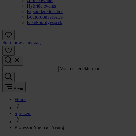
Online events
Hybride events
Bijzondere locaties
Boardroom sessies
Klankbordgesprek
Start jouw aanvraag
Voer een zoekterm in:
Menu
Home
Sprekers
Professor Yue-man Yeung