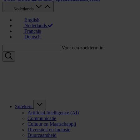
Nederlands
English
Nederlands
Français
Deutsch
Voer een zoekterm in:
Sprekers
Artificial Intelligence (AI)
Communicatie
Cultuur en Maatschappij
Diversiteit en Inclusie
Duurzaamheid