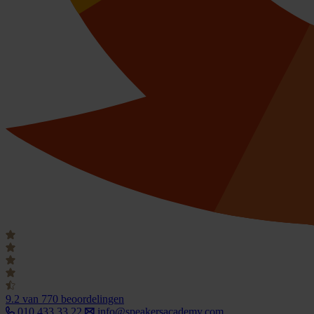
9.2
van 770 beoordelingen
010 433 33 22
info@speakersacademy.com