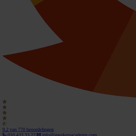
9.2
van 770 beoordelingen
010 433 33 22
info@speakersacademy.com