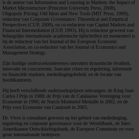
is de auteur van Information and Learning in Markets: the Impact of
Market Microstructure (Princeton University Press, 2008),
Oligopoly Pricing: Old Ideas and New Tools (MIT Press, 1999),
redacteur van Corporate Governance: Theoretical and Empirical
Perspectives (CUP, 2000), en co-redacteur van Capital Markets and
Financial Intermediation (CUP, 1993). Hij is redacteur geweest van
belangrijke internationale academische tijdschriften en momenteel is
hij de redacteur van het Journal of the European Economic
Association, en co-redacteur van het Journal of Economics and
Management Strategy.
Zijn huidige onderzoeksinteresses omvatten dynamische rivaliteit,
innovatie en concurrentie, bancaire crises en regulering, informatie
en financiële markten, mededingingsbeleid, en de locatie van
hoofdkantoren.
Hij heeft verschillende onderzoeksprijzen ontvangen: de King Juan
Carlos I Prijs in 1988; de Prijs van de Catalaanse Vereniging voor
Economie in 1996; de Narcís Monturiol Medaille in 2002, en de
Prijs voor Economie van Catalonië in 2005.
Dr. Vives is consultant geweest op het gebied van mededinging,
regulering en corporate governance voor de Wereldbank, de Inter-
Amerikaanse Ontwikkelingsbank, de Europese Commissie en voor
grote internationale bedrijven.