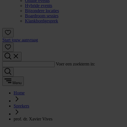
Online events
Hybride events
Bijzondere locaties
Boardroom sessies
Klankbordgesprek
Start jouw aanvraag
Voer een zoekterm in:
Menu
Home
Sprekers
prof. dr. Xavier Vives