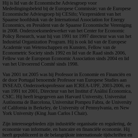
Hij is lid van de Economische Adviesgroep voor
Mededingingsbeleid bij de Europese Commissie; van de Europese
Economische Adviesgroep bij CESifo; Vicepresident van het
Spaanse hoofdstuk van de International Association for Energy
Economics, en President van de Spaanse Economische Vereniging
in 2008. Onderzoeksmedewerker van het Center for Economic
Policy Research, waar hij van 1991 tot 1997 directeur was van het
Industrial Organization Program. Hij is ook lid van de Europese
Academie van Wetenschappen en Kunsten, Fellow van de
Econometric Society sinds 1992 en lid van de Raad sinds 2006,
Fellow van de European Economic Association sinds 2004 en lid
van het Uitvoerend Comité sinds 1998.
Van 2001 tot 2005 was hij Professor in Economie en Financiën en
de door Portugal benoemde Professor van Europese Studies aan
INSEAD, Onderzoeksprofessor aan ICREA-UPF, 2003-2006, en
van 1991 tot 2001, Directeur van het Institut d’Anàlisi Économica,
CSIC. Hij heeft lesgegeven aan Harvard University, Universitat
Autònoma de Barcelona, Universitat Pompeu Fabra, de University
of California in Berkeley, de University of Pennsylvania, en New
York University (King Juan Carlos I Chair).
Zijn interessegebieden zijn industriële organisatie en regulering, de
economie van informatie, en bancaire en financiële economie. Hij
heeft gepubliceerd in de belangrijkste internationale tijdschriften en