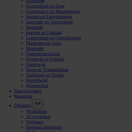
Economie
Gezondheid en Zorg
Governance en Management
Humor en Entertainment
Innovatie en Technologie
Inspiratie
Internet en Digitaal
Leiderschap en Ontwikkeling
Marketing en Sales
Motivatie
Ondernemerschap
Overheid en Politiek
Onderwijs
Sport en Teambuilding
Toekomst en Trends
Wereldwijd
Wetenschap
Dagvoorzitters
Magazine
Diensten
Workshops
AI workshop
Webinars
Sprekers trainingen