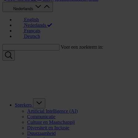
Nederlands
English
Nederlands
Français
Deutsch
Voer een zoekterm in:
Sprekers
Artificial Intelligence (AI)
Communicatie
Cultuur en Maatschappij
Diversiteit en Inclusie
Duurzaamheid