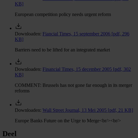
KB]
European competition policy needs urgent reform
Downloaden:
Fiancial Times, 15 september 2006
[pdf, 296
KB]
Barriers need to be lifted for an integrated market
Downloaden:
Financial Times, 15 december 2005
[pdf, 302
KB]
COMMENT: Brussels has not gone far enough in its merger
reforms
Downloaden:
Wall Street Journal, 13 Mei 2005
[pdf, 21 KB]
Europe Banks Future on the Urge to Merge<br/><br/>
Deel