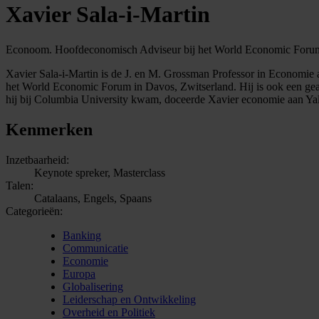
Xavier Sala-i-Martin
Econoom. Hoofdeconomisch Adviseur bij het World Economic Forum
Xavier Sala-i-Martin is de J. en M. Grossman Professor in Economi
het World Economic Forum in Davos, Zwitserland. Hij is ook een gea
hij bij Columbia University kwam, doceerde Xavier economie aan Yal
Kenmerken
Inzetbaarheid:
Keynote spreker, Masterclass
Talen:
Catalaans, Engels, Spaans
Categorieën:
Banking
Communicatie
Economie
Europa
Globalisering
Leiderschap en Ontwikkeling
Overheid en Politiek