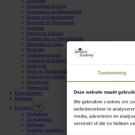
Economie
Gezondheid en Zorg
Governance en Management
Humor en Entertainment
Innovatie en Technologie
Inspiratie
Internet en Digitaal
Leiderschap en Ontwikkeling
Marketing en Sales
Motivatie
Ondernemerschap
Overheid en Politiek
Onderwijs
Sport en Teambuilding
Toestemming
Toekomst en Trends
Wereldwijd
Wetenschap
Deze website maakt gebruik
Dagvoorzitters
Magazine
We gebruiken cookies om cont
Diensten
websiteverkeer te analyseren
Workshops
media, adverteren en analys
AI workshop
verstrekt of die ze hebben v
Webinars
Sprekers trainingen