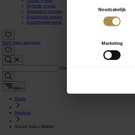
Online events
Toestemmingsselectie
Hybride events
Noodzakelijk
Bijzondere locaties
Boardroom sessies
Klankbordgesprek
Start jouw aanvraag
Marketing
Voer een zoekterm in:
Menu
Home
Sprekers
Xavier Sala-i-Martin