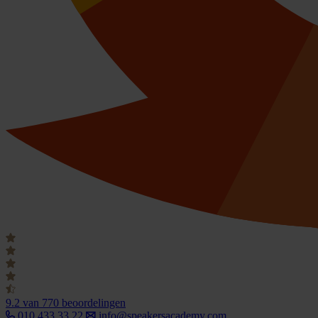
9.2
van 770 beoordelingen
010 433 33 22
info@speakersacademy.com