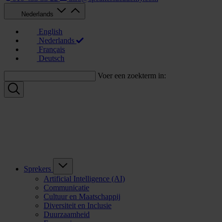
Nederlands
English
Nederlands
Français
Deutsch
Voer een zoekterm in:
Sprekers
Artificial Intelligence (AI)
Communicatie
Cultuur en Maatschappij
Diversiteit en Inclusie
Duurzaamheid