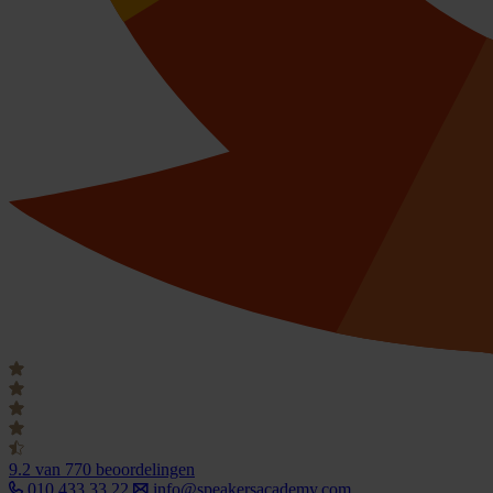
9.2
van 770 beoordelingen
010 433 33 22
info@speakersacademy.com