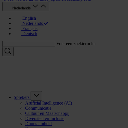
Nederlands
English
Nederlands
Français
Deutsch
Voer een zoekterm in:
Sprekers
Artificial Intelligence (AI)
Communicatie
Cultuur en Maatschappij
Diversiteit en Inclusie
Duurzaamheid