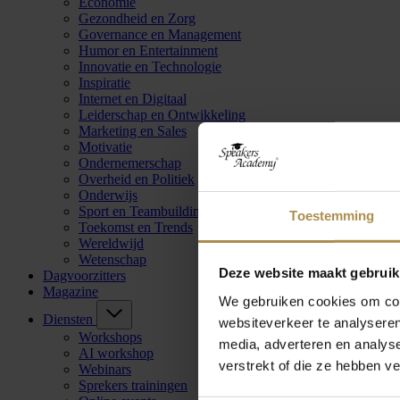
Economie
Gezondheid en Zorg
Governance en Management
Humor en Entertainment
Innovatie en Technologie
Inspiratie
Internet en Digitaal
Leiderschap en Ontwikkeling
Marketing en Sales
Motivatie
Ondernemerschap
Overheid en Politiek
Onderwijs
Sport en Teambuilding
Toestemming
Toekomst en Trends
Wereldwijd
Wetenschap
Deze website maakt gebruik
Dagvoorzitters
Magazine
We gebruiken cookies om cont
Diensten
websiteverkeer te analyseren
Workshops
media, adverteren en analys
AI workshop
verstrekt of die ze hebben v
Webinars
Sprekers trainingen