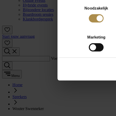
Online events
Toestemmingsselectie
Hybride events
Noodzakelijk
Bijzondere locaties
Boardroom sessies
Klankbordgesprek
Start jouw aanvraag
Marketing
Voer een zoekterm in:
Menu
Home
Sprekers
Wouter Swenneker