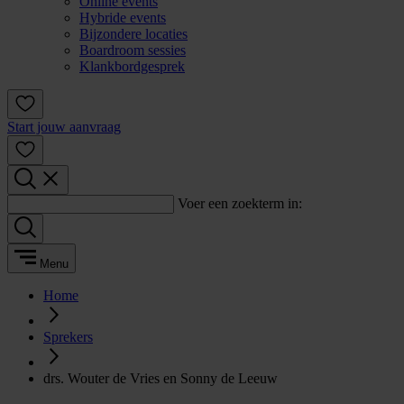
Online events
Hybride events
Bijzondere locaties
Boardroom sessies
Klankbordgesprek
Start jouw aanvraag
Voer een zoekterm in:
Menu
Home
Sprekers
drs. Wouter de Vries en Sonny de Leeuw