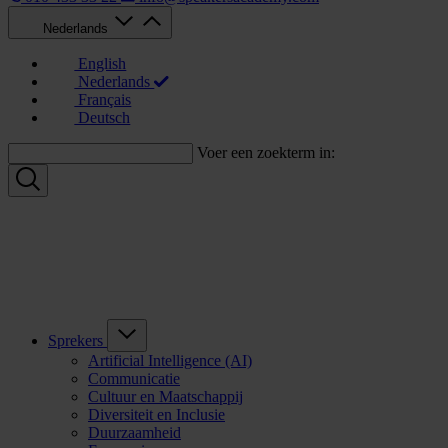
Nederlands
English
Nederlands
Français
Deutsch
Voer een zoekterm in:
Sprekers
Artificial Intelligence (AI)
Communicatie
Cultuur en Maatschappij
Diversiteit en Inclusie
Duurzaamheid