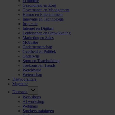
Economie
Gezondheid en Zorg
Governance en Management
Humor en Entertainment
Innovatie en Technologie
Inspiratie
Internet en Digitaal
Leiderschap en Ontwikkeling
Marketing en Sales
Motivatie
Ondernemerschap
Overheid en Politiek
Onderwijs
Sport en Teambuilding
Toekomst en Trends
Wereldwijd
Wetenschap
Dagvoorzitters
Magazine
Diensten
Workshops
AI workshop
Webinars
Sprekers trainingen