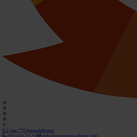
9.2
van 770 beoordelingen
010 433 33 22
info@speakersacademy.com