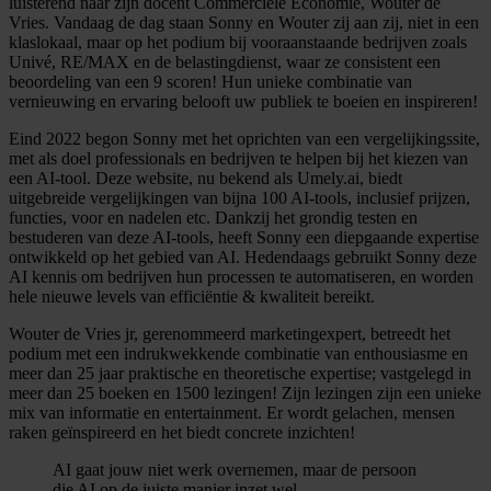
luisterend naar zijn docent Commerciële Economie, Wouter de
Vries. Vandaag de dag staan Sonny en Wouter zij aan zij, niet in een
klaslokaal, maar op het podium bij vooraanstaande bedrijven zoals
Univé, RE/MAX en de belastingdienst, waar ze consistent een
beoordeling van een 9 scoren! Hun unieke combinatie van
vernieuwing en ervaring belooft uw publiek te boeien en inspireren!
Eind 2022 begon Sonny met het oprichten van een vergelijkingssite,
met als doel professionals en bedrijven te helpen bij het kiezen van
een AI-tool. Deze website, nu bekend als Umely.ai, biedt
uitgebreide vergelijkingen van bijna 100 AI-tools, inclusief prijzen,
functies, voor en nadelen etc. Dankzij het grondig testen en
bestuderen van deze AI-tools, heeft Sonny een diepgaande expertise
ontwikkeld op het gebied van AI. Hedendaags gebruikt Sonny deze
AI kennis om bedrijven hun processen te automatiseren, en worden
hele nieuwe levels van efficiëntie & kwaliteit bereikt.
Wouter de Vries jr, gerenommeerd marketingexpert, betreedt het
podium met een indrukwekkende combinatie van enthousiasme en
meer dan 25 jaar praktische en theoretische expertise; vastgelegd in
meer dan 25 boeken en 1500 lezingen! Zijn lezingen zijn een unieke
mix van informatie en entertainment. Er wordt gelachen, mensen
raken geïnspireerd en het biedt concrete inzichten!
AI gaat jouw niet werk overnemen, maar de persoon
die AI op de juiste manier inzet wel