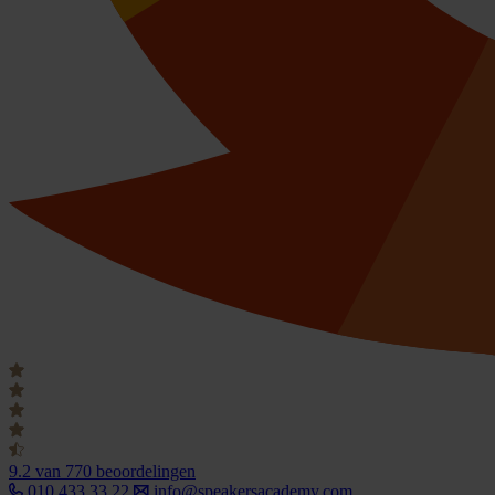
9.2
van 770 beoordelingen
010 433 33 22
info@speakersacademy.com