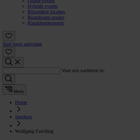
Online events
Hybride events
Bijzondere locaties
Boardroom sessies
Klankbordgesprek
Start jouw aanvraag
Voer een zoekterm in:
Menu
Home
Sprekers
Wolfgang Fasching