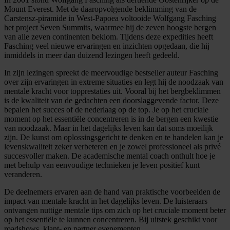
Mount Everest. Met de daaropvolgende beklimming van de
Carstensz-piramide in West-Papoea voltooide Wolfgang Fasching
het project Seven Summits, waarmee hij de zeven hoogste bergen
van alle zeven continenten beklom. Tijdens deze expedities heeft
Fasching veel nieuwe ervaringen en inzichten opgedaan, die hij
inmiddels in meer dan duizend lezingen heeft gedeeld.
In zijn lezingen spreekt de meervoudige bestseller auteur Fasching
over zijn ervaringen in extreme situaties en legt hij de noodzaak van
mentale kracht voor topprestaties uit. Vooral bij het bergbeklimmen
is de kwaliteit van de gedachten een doorslaggevende factor. Deze
bepalen het succes of de nederlaag op de top. Je op het cruciale
moment op het essentiële concentreren is in de bergen een kwestie
van noodzaak. Maar in het dagelijks leven kan dat soms moeilijk
zijn. De kunst om oplossingsgericht te denken en te handelen kan je
levenskwaliteit zeker verbeteren en je zowel professioneel als privé
succesvoller maken. De academische mental coach onthult hoe je
met behulp van eenvoudige technieken je leven positief kunt
veranderen.
De deelnemers ervaren aan de hand van praktische voorbeelden de
impact van mentale kracht in het dagelijks leven. De luisteraars
ontvangen nuttige mentale tips om zich op het cruciale moment beter
op het essentiële te kunnen concentreren. Bij uitstek geschikt voor
roadshows, klant- en partner evenementen,