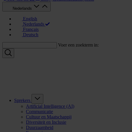
Nederlands
English
Nederlands
Français
Deutsch
Voer een zoekterm in:
Sprekers
Artificial Intelligence (AI)
Communicatie
Cultuur en Maatschappij
Diversiteit en Inclusie
Duurzaamheid