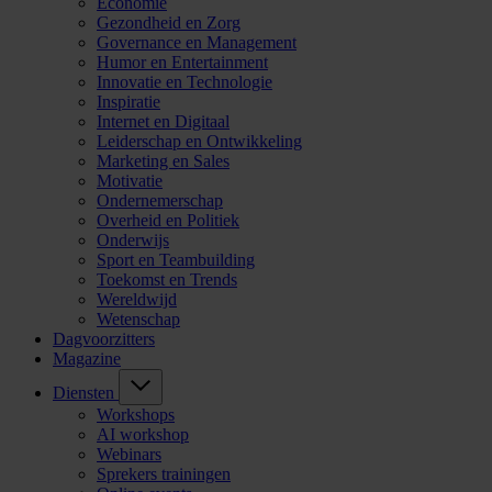
Economie
Gezondheid en Zorg
Governance en Management
Humor en Entertainment
Innovatie en Technologie
Inspiratie
Internet en Digitaal
Leiderschap en Ontwikkeling
Marketing en Sales
Motivatie
Ondernemerschap
Overheid en Politiek
Onderwijs
Sport en Teambuilding
Toekomst en Trends
Wereldwijd
Wetenschap
Dagvoorzitters
Magazine
Diensten
Workshops
AI workshop
Webinars
Sprekers trainingen