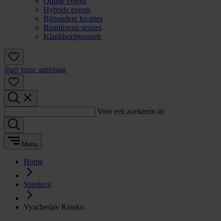
Online events
Hybride events
Bijzondere locaties
Boardroom sessies
Klankbordgesprek
Start jouw aanvraag
Voer een zoekterm in:
Menu
Home
Sprekers
Vyacheslav Krasko