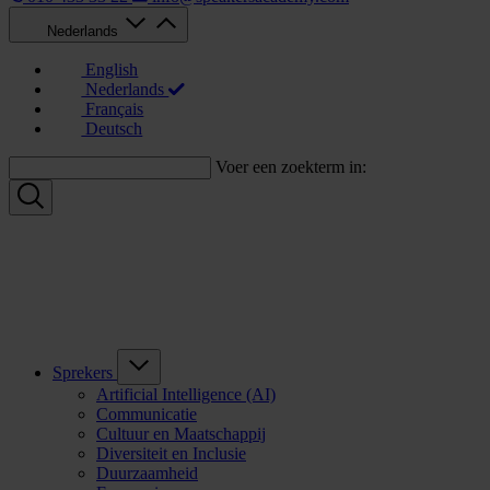
Nederlands
English
Nederlands
Français
Deutsch
Voer een zoekterm in:
Sprekers
Artificial Intelligence (AI)
Communicatie
Cultuur en Maatschappij
Diversiteit en Inclusie
Duurzaamheid