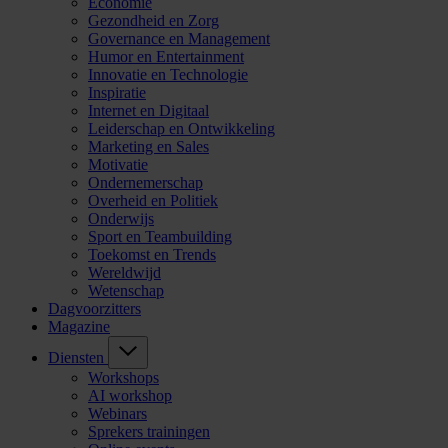
Economie
Gezondheid en Zorg
Governance en Management
Humor en Entertainment
Innovatie en Technologie
Inspiratie
Internet en Digitaal
Leiderschap en Ontwikkeling
Marketing en Sales
Motivatie
Ondernemerschap
Overheid en Politiek
Onderwijs
Sport en Teambuilding
Toekomst en Trends
Wereldwijd
Wetenschap
Dagvoorzitters
Magazine
Diensten
Workshops
AI workshop
Webinars
Sprekers trainingen