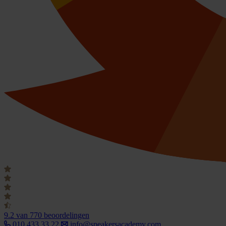
9.2
van 770 beoordelingen
010 433 33 22
info@speakersacademy.com