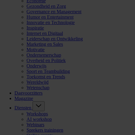
Economie
Gezondheid en Zorg
Governance en Management
Humor en Entertainment
Innovatie en Technologie
Inspiratie
Internet en Digitaal
Leiderschap en Ontwikkeling
Marketing en Sales
Motivatie
Ondernemerschap
Overheid en Politiek
Onderwijs
Sport en Teambuilding
Toekomst en Trends
Wereldwijd
Wetenschap
Dagvoorzitters
Magazine
Diensten
Workshops
AI workshop
Webinars
Sprekers trainingen