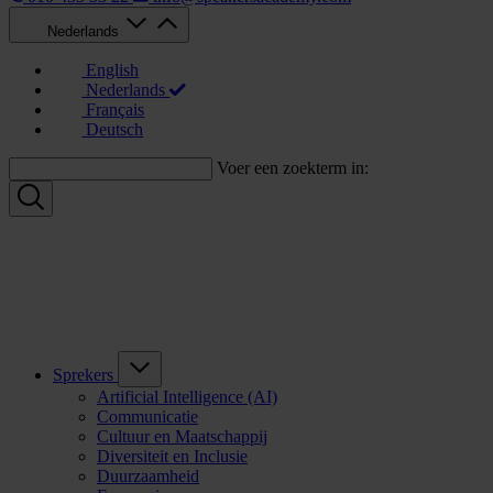
Nederlands
English
Nederlands
Français
Deutsch
Voer een zoekterm in:
Sprekers
Artificial Intelligence (AI)
Communicatie
Cultuur en Maatschappij
Diversiteit en Inclusie
Duurzaamheid