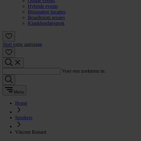
Online events
Hybride events
Bijzondere locaties
Boardroom sessies
Klankbordgesprek
Start jouw aanvraag
Voer een zoekterm in:
Menu
Home
Sprekers
Vincent Renard