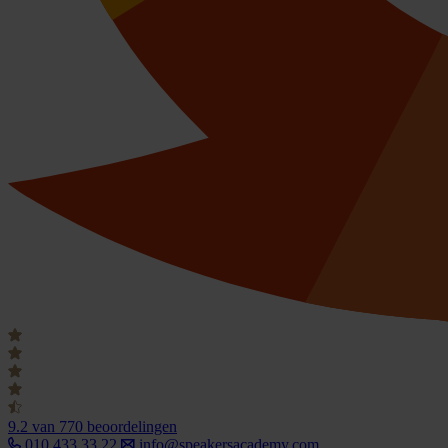
9.2
van 770 beoordelingen
010 433 33 22
info@speakersacademy.com