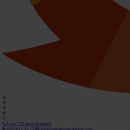
9.2
van 770 beoordelingen
010 433 33 22
info@speakersacademy.com