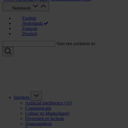
Nederlands
English
Nederlands
Français
Deutsch
Voer een zoekterm in:
Sprekers
Artificial Intelligence (AI)
Communicatie
Cultuur en Maatschappij
Diversiteit en Inclusie
Duurzaamheid