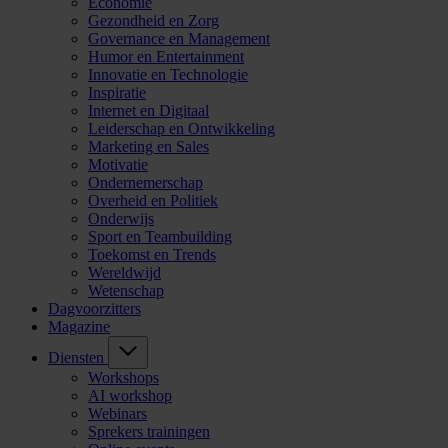
Economie
Gezondheid en Zorg
Governance en Management
Humor en Entertainment
Innovatie en Technologie
Inspiratie
Internet en Digitaal
Leiderschap en Ontwikkeling
Marketing en Sales
Motivatie
Ondernemerschap
Overheid en Politiek
Onderwijs
Sport en Teambuilding
Toekomst en Trends
Wereldwijd
Wetenschap
Dagvoorzitters
Magazine
Diensten
Workshops
AI workshop
Webinars
Sprekers trainingen