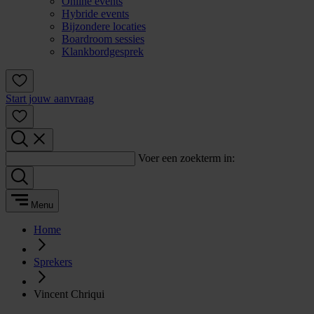
Online events
Hybride events
Bijzondere locaties
Boardroom sessies
Klankbordgesprek
Start jouw aanvraag
Voer een zoekterm in:
Menu
Home
Sprekers
Vincent Chriqui