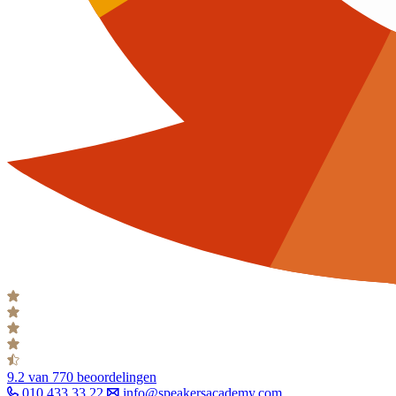
9.2
van 770 beoordelingen
010 433 33 22
info@speakersacademy.com