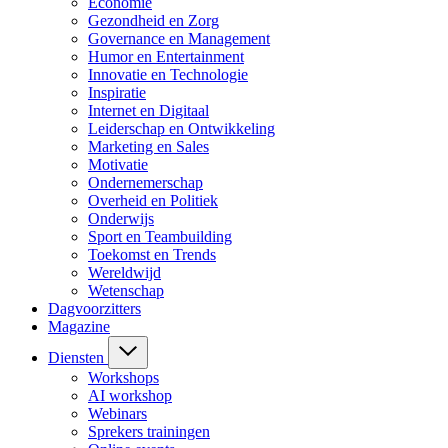
Economie
Gezondheid en Zorg
Governance en Management
Humor en Entertainment
Innovatie en Technologie
Inspiratie
Internet en Digitaal
Leiderschap en Ontwikkeling
Marketing en Sales
Motivatie
Ondernemerschap
Overheid en Politiek
Onderwijs
Sport en Teambuilding
Toekomst en Trends
Wereldwijd
Wetenschap
Dagvoorzitters
Magazine
Diensten
Workshops
AI workshop
Webinars
Sprekers trainingen