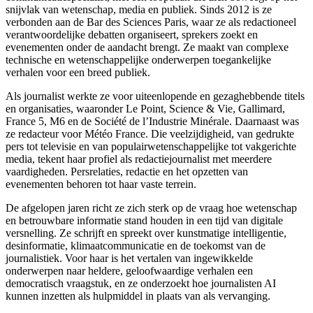
snijvlak van wetenschap, media en publiek. Sinds 2012 is ze
verbonden aan de Bar des Sciences Paris, waar ze als redactioneel
verantwoordelijke debatten organiseert, sprekers zoekt en
evenementen onder de aandacht brengt. Ze maakt van complexe
technische en wetenschappelijke onderwerpen toegankelijke
verhalen voor een breed publiek.
Als journalist werkte ze voor uiteenlopende en gezaghebbende titels
en organisaties, waaronder Le Point, Science & Vie, Gallimard,
France 5, M6 en de Société de l’Industrie Minérale. Daarnaast was
ze redacteur voor Météo France. Die veelzijdigheid, van gedrukte
pers tot televisie en van populairwetenschappelijke tot vakgerichte
media, tekent haar profiel als redactiejournalist met meerdere
vaardigheden. Persrelaties, redactie en het opzetten van
evenementen behoren tot haar vaste terrein.
De afgelopen jaren richt ze zich sterk op de vraag hoe wetenschap
en betrouwbare informatie stand houden in een tijd van digitale
versnelling. Ze schrijft en spreekt over kunstmatige intelligentie,
desinformatie, klimaatcommunicatie en de toekomst van de
journalistiek. Voor haar is het vertalen van ingewikkelde
onderwerpen naar heldere, geloofwaardige verhalen een
democratisch vraagstuk, en ze onderzoekt hoe journalisten AI
kunnen inzetten als hulpmiddel in plaats van als vervanging.