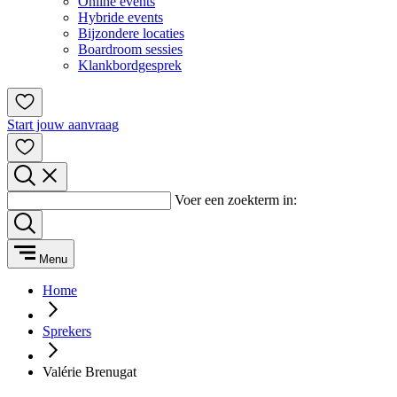
Online events
Hybride events
Bijzondere locaties
Boardroom sessies
Klankbordgesprek
Start jouw aanvraag
Voer een zoekterm in:
Menu
Home
Sprekers
Valérie Brenugat