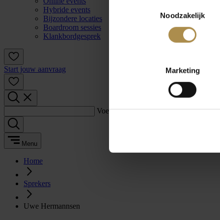
Online events
Toestemmingsselectie
Hybride events
Noodzakelijk
Bijzondere locaties
Boardroom sessies
Klankbordgesprek
Start jouw aanvraag
Marketing
Voer een zoekterm in:
Menu
Home
Sprekers
Uwe Hermannsen