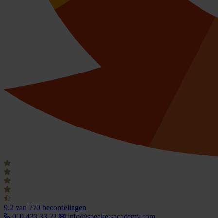
9.2
van 770 beoordelingen
010 433 33 22
info@speakersacademy.com