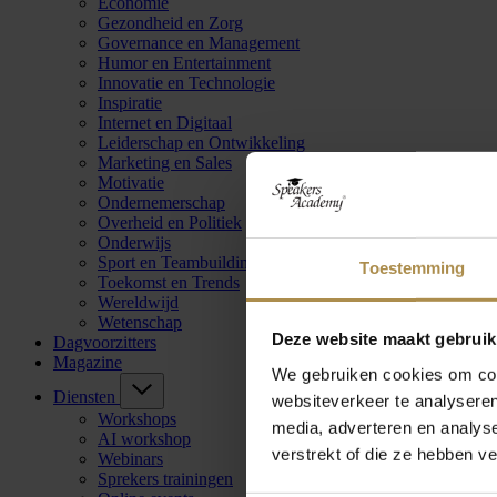
Economie
Gezondheid en Zorg
Governance en Management
Humor en Entertainment
Innovatie en Technologie
Inspiratie
Internet en Digitaal
Leiderschap en Ontwikkeling
Marketing en Sales
Motivatie
Ondernemerschap
Overheid en Politiek
Onderwijs
Sport en Teambuilding
Toestemming
Toekomst en Trends
Wereldwijd
Wetenschap
Deze website maakt gebruik
Dagvoorzitters
Magazine
We gebruiken cookies om cont
Diensten
websiteverkeer te analyseren
Workshops
media, adverteren en analys
AI workshop
verstrekt of die ze hebben v
Webinars
Sprekers trainingen