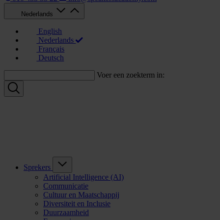
Nederlands
English
Nederlands
Français
Deutsch
Voer een zoekterm in:
Sprekers
Artificial Intelligence (AI)
Communicatie
Cultuur en Maatschappij
Diversiteit en Inclusie
Duurzaamheid