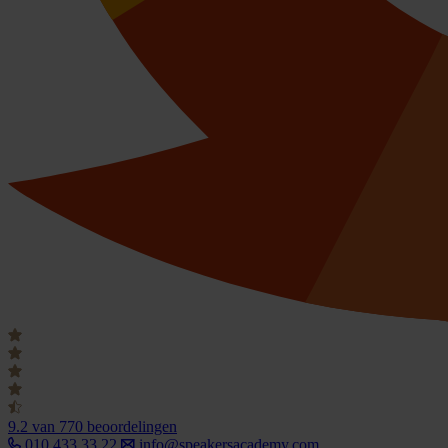
9.2
van 770 beoordelingen
010 433 33 22
info@speakersacademy.com