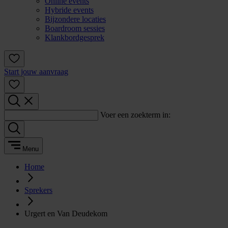
Online events
Hybride events
Bijzondere locaties
Boardroom sessies
Klankbordgesprek
Start jouw aanvraag
Voer een zoekterm in:
Menu
Home
Sprekers
Urgert en Van Deudekom