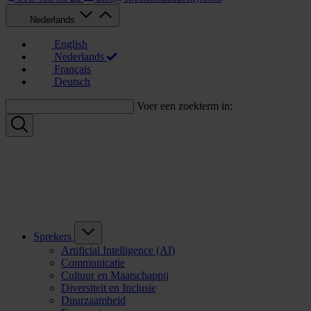
Nederlands
English
Nederlands
Français
Deutsch
Voer een zoekterm in:
Sprekers
Artificial Intelligence (AI)
Communicatie
Cultuur en Maatschappij
Diversiteit en Inclusie
Duurzaamheid