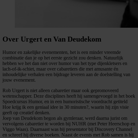
Over Urgert en Van Deudekom
Humor en zakelijke evenementen, het is een minder vreemde
combinatie dan je op het eerste gezicht zou denken. Natuurlijk
hebben we het dan niet over humor van het type dijenkletsers en
lach-of-ik-schiet, maar over cabaretiers die met amusante én
inhoudelijke verhalen een bijdrage leveren aan de doelstelling van
jouw evenement.
Rob Urgert is niet alleen cabaretier maar ook gepromoveerd
wetenschapper. Deze disciplines heeft hij samengevoegd in het boek
Spoedcursus Humor, en in een humoristische voordracht getiteld
Hoe krijg ik een geniaal idee in 30 minuten?, waarin hij zijn visie
geeft op creatief denken.
Joep van Deudekom begon als gymleraar, werd daarna jurist om
vervolgens cabaretier te worden bij NUHR (met Peter Heerschop en
Viggo Waas). Daarnaast was hij presentator bij Discovery Channel
en schreef hij diverse boeken. Naast de events met Rob samen is hij