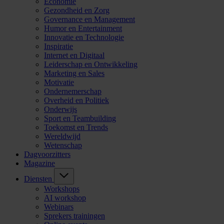
Economie
Gezondheid en Zorg
Governance en Management
Humor en Entertainment
Innovatie en Technologie
Inspiratie
Internet en Digitaal
Leiderschap en Ontwikkeling
Marketing en Sales
Motivatie
Ondernemerschap
Overheid en Politiek
Onderwijs
Sport en Teambuilding
Toekomst en Trends
Wereldwijd
Wetenschap
Dagvoorzitters
Magazine
Diensten
Workshops
AI workshop
Webinars
Sprekers trainingen