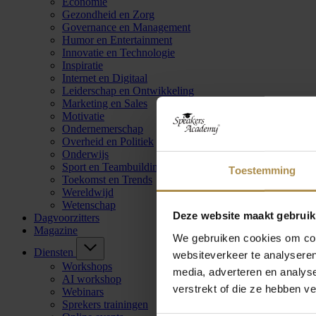
Economie
Gezondheid en Zorg
Governance en Management
Humor en Entertainment
Innovatie en Technologie
Inspiratie
Internet en Digitaal
Leiderschap en Ontwikkeling
Marketing en Sales
Motivatie
Ondernemerschap
Overheid en Politiek
Onderwijs
Sport en Teambuilding
Toestemming
Toekomst en Trends
Wereldwijd
Wetenschap
Deze website maakt gebruik
Dagvoorzitters
Magazine
We gebruiken cookies om cont
Diensten
websiteverkeer te analyseren
Workshops
media, adverteren en analys
AI workshop
verstrekt of die ze hebben v
Webinars
Sprekers trainingen