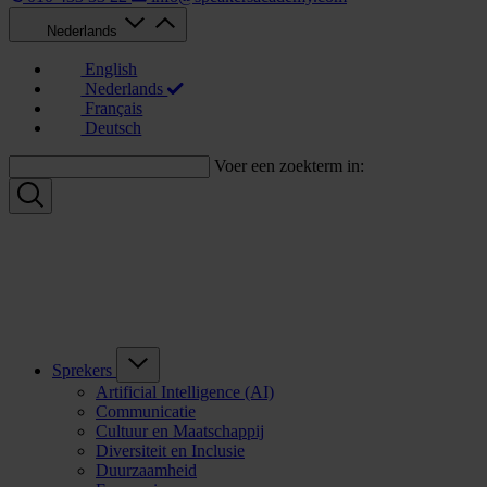
Nederlands
English
Nederlands
Français
Deutsch
Voer een zoekterm in:
Sprekers
Artificial Intelligence (AI)
Communicatie
Cultuur en Maatschappij
Diversiteit en Inclusie
Duurzaamheid