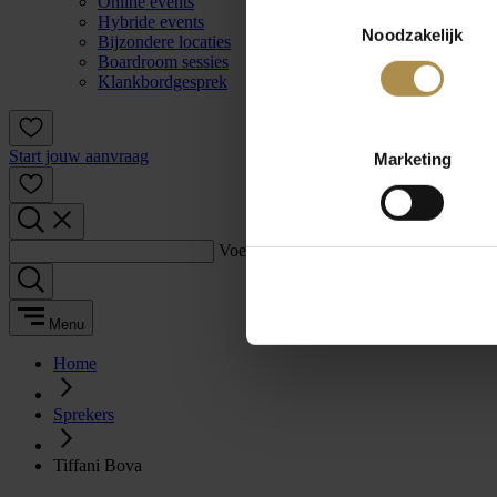
Online events
Toestemmingsselectie
Hybride events
Noodzakelijk
Bijzondere locaties
Boardroom sessies
Klankbordgesprek
Start jouw aanvraag
Marketing
Voer een zoekterm in:
Menu
Home
Sprekers
Tiffani Bova