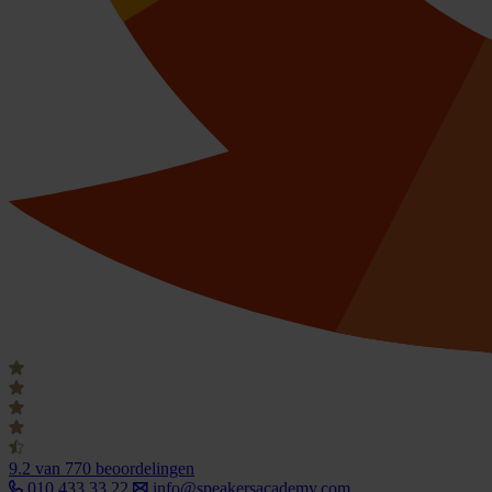
9.2
van 770 beoordelingen
010 433 33 22
info@speakersacademy.com