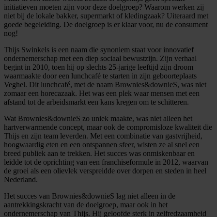
initiatieven moeten zijn voor deze doelgroep? Waarom werken zij
niet bij de lokale bakker, supermarkt of kledingzaak? Uiteraard met
goede begeleiding. De doelgroep is er klaar voor, nu de consument
nog!
Thijs Swinkels is een naam die synoniem staat voor innovatief
ondernemerschap met een diep sociaal bewustzijn. Zijn verhaal
begint in 2010, toen hij op slechts 25-jarige leeftijd zijn droom
waarmaakte door een lunchcafé te starten in zijn geboorteplaats
Veghel. Dit lunchcafé, met de naam Brownies&downieS, was niet
zomaar een horecazaak. Het was een plek waar mensen met een
afstand tot de arbeidsmarkt een kans kregen om te schitteren.
Wat Brownies&downieS zo uniek maakte, was niet alleen het
hartverwarmende concept, maar ook de compromisloze kwaliteit die
Thijs en zijn team leverden. Met een combinatie van gastvrijheid,
hoogwaardig eten en een ontspannen sfeer, wisten ze al snel een
breed publiek aan te trekken. Het succes was onmiskenbaar en
leidde tot de oprichting van een franchiseformule in 2012, waarvan
de groei als een olievlek verspreidde over dorpen en steden in heel
Nederland.
Het succes van Brownies&downieS lag niet alleen in de
aantrekkingskracht van de doelgroep, maar ook in het
ondernemerschap van Thijs. Hij geloofde sterk in zelfredzaamheid