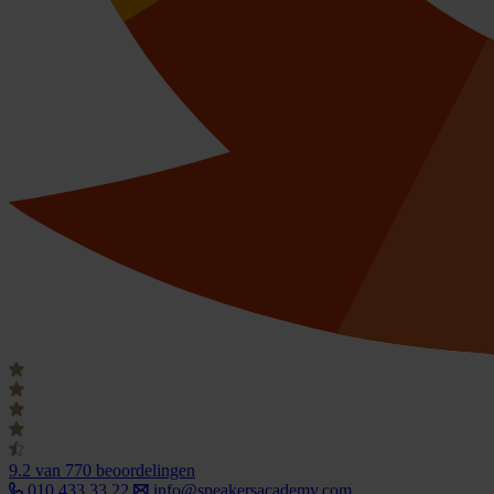
9.2
van 770 beoordelingen
010 433 33 22
info@speakersacademy.com