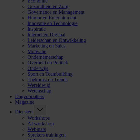
Economie
Gezondheid en Zorg
Governance en Management
Humor en Entertainment
Innovatie en Technologie
Inspiratie
Internet en Digitaal
Leiderschap en Ontwikkeling
Marketing en Sales
Motivatie
Ondernemerschap
Overheid en Politiek
Onderwijs
Sport en Teambuilding
Toekomst en Trends
Wereldwijd
Wetenschap
Dagvoorzitters
Magazine
Diensten
Workshops
AI workshop
Webinars
Sprekers trainingen