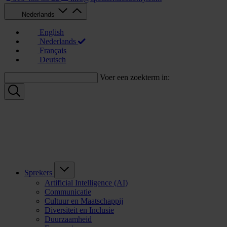
Nederlands
English
Nederlands
Français
Deutsch
Voer een zoekterm in:
Sprekers
Artificial Intelligence (AI)
Communicatie
Cultuur en Maatschappij
Diversiteit en Inclusie
Duurzaamheid