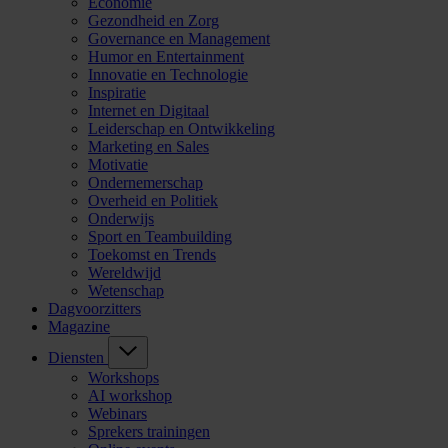
Economie
Gezondheid en Zorg
Governance en Management
Humor en Entertainment
Innovatie en Technologie
Inspiratie
Internet en Digitaal
Leiderschap en Ontwikkeling
Marketing en Sales
Motivatie
Ondernemerschap
Overheid en Politiek
Onderwijs
Sport en Teambuilding
Toekomst en Trends
Wereldwijd
Wetenschap
Dagvoorzitters
Magazine
Diensten
Workshops
AI workshop
Webinars
Sprekers trainingen