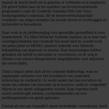
muziek de kracht heeft om te genezen, te verbinden en te inspireren.
Dit geloof leidde haar tot het opzetten van levensveranderende
programma’s zoals de Creativity Australia With One Voice
koorprogramma’s nationaal, die de neurowetenschappelijke
voordelen van zingen benutten om sociale kloven te overbruggen en
inclusiviteit te bevorderen.
Haar werk in de pleitbezorging voor geestelijke gezondheid is even
baanbrekend. Via Mind Medicine Australia maakten zij en haar man
wereldgeschiedenis toen Australië het eerste land ter wereld werd
dat psilocybine en MDMA opnieuw indeelde voor klinische
behandeling van depressie en trauma. Haar inspanningen hebben
geholpen om beleid en percepties te verschuiven, en de weg te
effenen voor nieuwe therapeutische mogelijkheden voor miljoenen
die enorm lijden.
Tania’s impact strekt zich uit tot corporate leiderschap, waar ze
organisaties adviseert over het bevorderen van creativiteit,
leiderschap en veerkracht. Ze werkt samen met top executives en
teams om culturen van innovatie op te bouwen, zodat ze competitief
blijven in een steeds uitdagendere wereld. Haar expertise heeft
zowel wereldwijde merken, overheidsinstanties als non-
profitorganisaties ten goede gekomen.
Erkend als een van Australië’s meest invloedrijke veranderaars, heeft