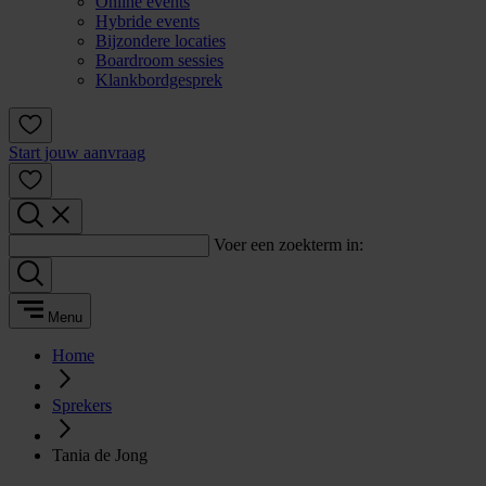
Online events
Hybride events
Bijzondere locaties
Boardroom sessies
Klankbordgesprek
Start jouw aanvraag
Voer een zoekterm in:
Menu
Home
Sprekers
Tania de Jong