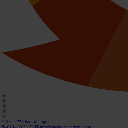
9.2
van 770 beoordelingen
010 433 33 22
info@speakersacademy.com