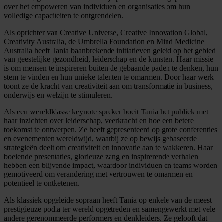
over het empoweren van individuen en organisaties om hun
volledige capaciteiten te ontgrendelen.
Als oprichter van Creative Universe, Creative Innovation Global,
Creativity Australia, de Umbrella Foundation en Mind Medicine
Australia heeft Tania baanbrekende initiatieven geleid op het gebied
van geestelijke gezondheid, leiderschap en de kunsten. Haar missie
is om mensen te inspireren buiten de gebaande paden te denken, hun
stem te vinden en hun unieke talenten te omarmen. Door haar werk
toont ze de kracht van creativiteit aan om transformatie in business,
onderwijs en welzijn te stimuleren.
Als een wereldklasse keynote spreker boeit Tania het publiek met
haar inzichten over leiderschap, veerkracht en hoe een betere
toekomst te ontwerpen. Ze heeft gepresenteerd op grote conferenties
en evenementen wereldwijd, waarbij ze op bewijs gebaseerde
strategieën deelt om creativiteit en innovatie aan te wakkeren. Haar
boeiende presentaties, glorieuze zang en inspirerende verhalen
hebben een blijvende impact, waardoor individuen en teams worden
gemotiveerd om verandering met vertrouwen te omarmen en
potentieel te ontketenen.
Als klassiek opgeleide sopraan heeft Tania op enkele van de meest
prestigieuze podia ter wereld opgetreden en samengewerkt met vele
andere gerenommeerde performers en denkleiders. Ze gelooft dat