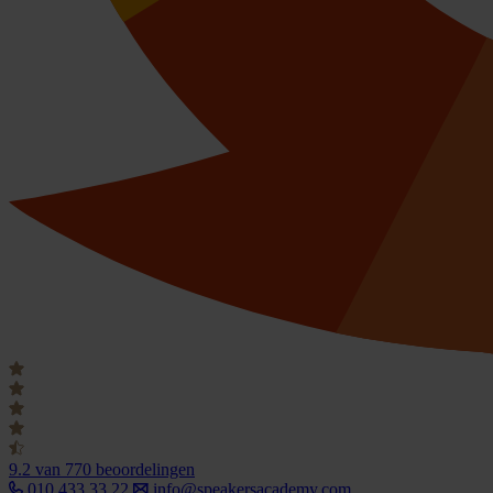
9.2
van 770 beoordelingen
010 433 33 22
info@speakersacademy.com