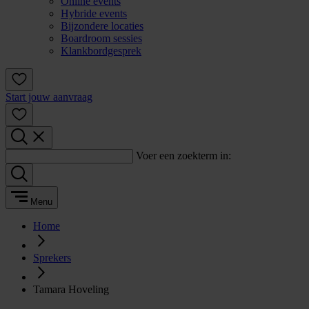
Online events
Hybride events
Bijzondere locaties
Boardroom sessies
Klankbordgesprek
Start jouw aanvraag
Voer een zoekterm in:
Menu
Home
Sprekers
Tamara Hoveling