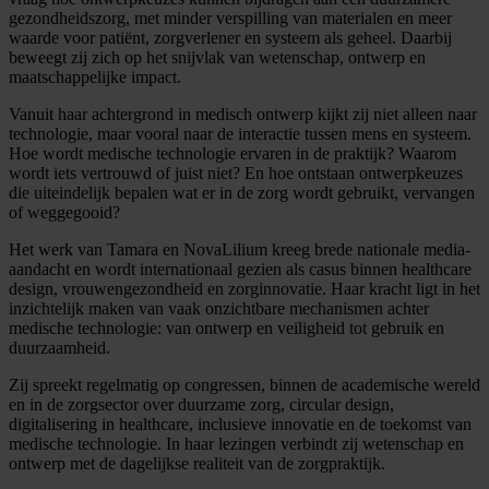
gezondheidszorg, met minder verspilling van materialen en meer
waarde voor patiënt, zorgverlener en systeem als geheel. Daarbij
beweegt zij zich op het snijvlak van wetenschap, ontwerp en
maatschappelijke impact.
Vanuit haar achtergrond in medisch ontwerp kijkt zij niet alleen naar
technologie, maar vooral naar de interactie tussen mens en systeem.
Hoe wordt medische technologie ervaren in de praktijk? Waarom
wordt iets vertrouwd of juist niet? En hoe ontstaan ontwerpkeuzes
die uiteindelijk bepalen wat er in de zorg wordt gebruikt, vervangen
of weggegooid?
Het werk van Tamara en NovaLilium kreeg brede nationale media-
aandacht en wordt internationaal gezien als casus binnen healthcare
design, vrouwengezondheid en zorginnovatie. Haar kracht ligt in het
inzichtelijk maken van vaak onzichtbare mechanismen achter
medische technologie: van ontwerp en veiligheid tot gebruik en
duurzaamheid.
Zij spreekt regelmatig op congressen, binnen de academische wereld
en in de zorgsector over duurzame zorg, circular design,
digitalisering in healthcare, inclusieve innovatie en de toekomst van
medische technologie. In haar lezingen verbindt zij wetenschap en
ontwerp met de dagelijkse realiteit van de zorgpraktijk.