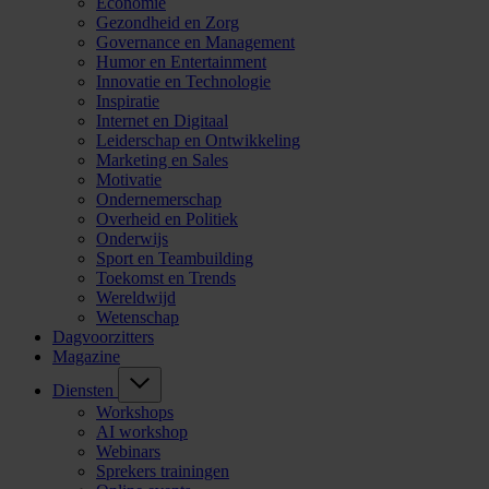
Economie
Gezondheid en Zorg
Governance en Management
Humor en Entertainment
Innovatie en Technologie
Inspiratie
Internet en Digitaal
Leiderschap en Ontwikkeling
Marketing en Sales
Motivatie
Ondernemerschap
Overheid en Politiek
Onderwijs
Sport en Teambuilding
Toekomst en Trends
Wereldwijd
Wetenschap
Dagvoorzitters
Magazine
Diensten
Workshops
AI workshop
Webinars
Sprekers trainingen