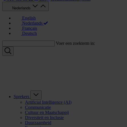
Nederlands
English
Nederlands
Français
Deutsch
Voer een zoekterm in:
Sprekers
Artificial Intelligence (AI)
Communicatie
Cultuur en Maatschappij
Diversiteit en Inclusie
Duurzaamheid