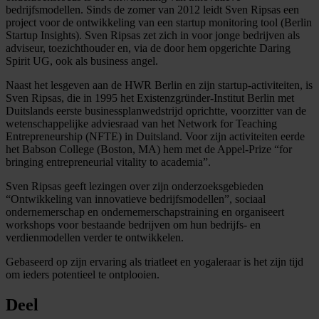
bedrijfsmodellen. Sinds de zomer van 2012 leidt Sven Ripsas een
project voor de ontwikkeling van een startup monitoring tool (Berlin
Startup Insights). Sven Ripsas zet zich in voor jonge bedrijven als
adviseur, toezichthouder en, via de door hem opgerichte Daring
Spirit UG, ook als business angel.
Naast het lesgeven aan de HWR Berlin en zijn startup-activiteiten, is
Sven Ripsas, die in 1995 het Existenzgründer-Institut Berlin met
Duitslands eerste businessplanwedstrijd oprichtte, voorzitter van de
wetenschappelijke adviesraad van het Network for Teaching
Entrepreneurship (NFTE) in Duitsland. Voor zijn activiteiten eerde
het Babson College (Boston, MA) hem met de Appel-Prize “for
bringing entrepreneurial vitality to academia”.
Sven Ripsas geeft lezingen over zijn onderzoeksgebieden
“Ontwikkeling van innovatieve bedrijfsmodellen”, sociaal
ondernemerschap en ondernemerschapstraining en organiseert
workshops voor bestaande bedrijven om hun bedrijfs- en
verdienmodellen verder te ontwikkelen.
Gebaseerd op zijn ervaring als triatleet en yogaleraar is het zijn tijd
om ieders potentieel te ontplooien.
Deel