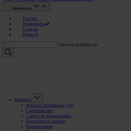
Nederlands
English
Nederlands
Français
Deutsch
Voer een zoekterm in:
Sprekers
Artificial Intelligence (AI)
Communicatie
Cultuur en Maatschappij
Diversiteit en Inclusie
Duurzaamheid