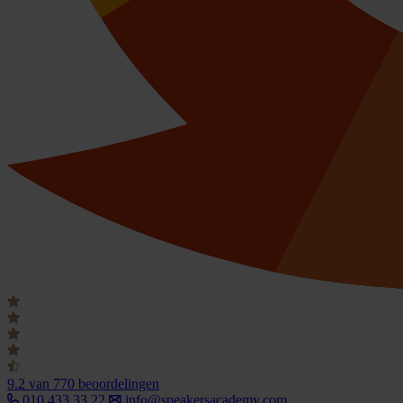
9.2
van 770 beoordelingen
010 433 33 22
info@speakersacademy.com