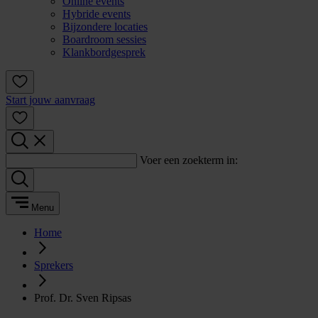
Online events
Hybride events
Bijzondere locaties
Boardroom sessies
Klankbordgesprek
Start jouw aanvraag
Voer een zoekterm in:
Menu
Home
Sprekers
Prof. Dr. Sven Ripsas