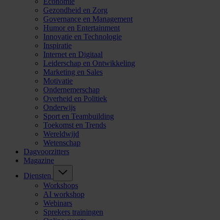
Economie
Gezondheid en Zorg
Governance en Management
Humor en Entertainment
Innovatie en Technologie
Inspiratie
Internet en Digitaal
Leiderschap en Ontwikkeling
Marketing en Sales
Motivatie
Ondernemerschap
Overheid en Politiek
Onderwijs
Sport en Teambuilding
Toekomst en Trends
Wereldwijd
Wetenschap
Dagvoorzitters
Magazine
Diensten
Workshops
AI workshop
Webinars
Sprekers trainingen