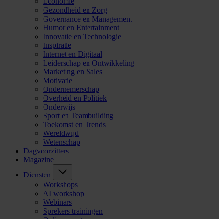
Economie
Gezondheid en Zorg
Governance en Management
Humor en Entertainment
Innovatie en Technologie
Inspiratie
Internet en Digitaal
Leiderschap en Ontwikkeling
Marketing en Sales
Motivatie
Ondernemerschap
Overheid en Politiek
Onderwijs
Sport en Teambuilding
Toekomst en Trends
Wereldwijd
Wetenschap
Dagvoorzitters
Magazine
Diensten
Workshops
AI workshop
Webinars
Sprekers trainingen