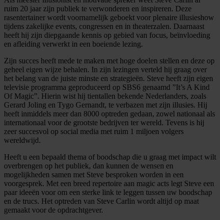
ruim 20 jaar zijn publiek te verwonderen en inspireren. Deze
rasentertainer wordt voornamelijk geboekt voor plenaire illusieshow
tijdens zakelijke events, congressen en in theaterzalen. Daarnaast
heeft hij zijn diepgaande kennis op gebied van focus, beïnvloeding
en afleiding verwerkt in een boeiende lezing.
Zijn succes heeft mede te maken met hoge doelen stellen en deze op
geheel eigen wijze behalen. In zijn lezingen verteld hij graag over
het belang van de juiste minste en strategieën. Steve heeft zijn eigen
televisie programma geproduceerd op SBS6 genaamd ”It’s A Kind
Of Magic”. Hierin wist hij tientallen bekende Nederlanders, zoals
Gerard Joling en Tygo Gernandt, te verbazen met zijn illusies. Hij
heeft inmiddels meer dan 8000 optreden gedaan, zowel nationaal als
internationaal voor de grootste bedrijven ter wereld. Tevens is hij
zeer succesvol op social media met ruim 1 miljoen volgers
wereldwijd.
Heeft u een bepaald thema of boodschap die u graag met impact wilt
overbrengen op het publiek, dan kunnen de wensen en
mogelijkheden samen met Steve besproken worden in een
voorgesprek. Met een breed repertoire aan magic acts legt Steve een
paar ideeën voor om een sterke link te leggen tussen uw boodschap
en de trucs. Het optreden van Steve Carlin wordt altijd op maat
gemaakt voor de opdrachtgever.