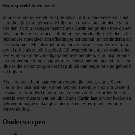
Waar spreekt Steve over?
In onze moderne wereld vol prikkels en informatieovervloed is het
een uitdaging om gefocust te blijven en onze aandacht niet te laten
afleiden. In zijn lezingen neemt Steve Carlin het publiek mee op een
reis naar de kern van focus, afleiding en beïnvloeding. Hij deelt zijn
bijzondere strategieën om afleiding te herkennen, te verminderen en
te voorkomen. Met als doel productiever en succesvoller te zijn op
zowel privé als zakelijk gebied. Hij bespreek hoe men obstakels kan
overwinnen om de volledige potentie te benutten. Zijn inspirerende
en motiverende boodschap wordt versterkt met interactieve trucs en
illusies die ervoor zorgen dat het publiek van begin tot eind geboeid
zal blijven.
Als je op zoek bent naar een onvergetelijke event, dan is Steve
Carlin de illusionist die je moet hebben. Bereid je voor om versteld
te staan, verwonderd te worden en meegevoerd te worden in een
wereld waar niets is wat het lijkt. Steve Carlin laat je voor heel even
geloven in magie en laat je achter met een wow-gevoel en pure
verwondering.
Onderwerpen