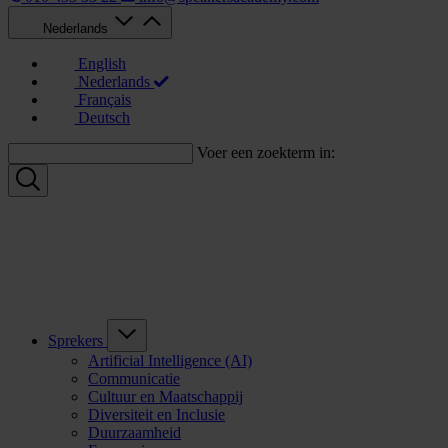
Nederlands
English
Nederlands
Français
Deutsch
Voer een zoekterm in:
Sprekers
Artificial Intelligence (AI)
Communicatie
Cultuur en Maatschappij
Diversiteit en Inclusie
Duurzaamheid