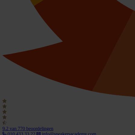
9.2
van 770 beoordelingen
010 433 33 22
info@speakersacademy.com