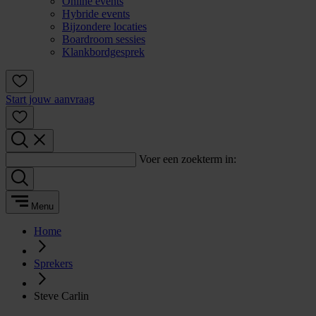
Online events
Hybride events
Bijzondere locaties
Boardroom sessies
Klankbordgesprek
Start jouw aanvraag
Voer een zoekterm in:
Menu
Home
Sprekers
Steve Carlin