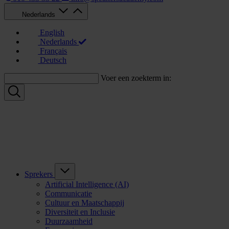
Nederlands
English
Nederlands
Français
Deutsch
Voer een zoekterm in:
Sprekers
Artificial Intelligence (AI)
Communicatie
Cultuur en Maatschappij
Diversiteit en Inclusie
Duurzaamheid