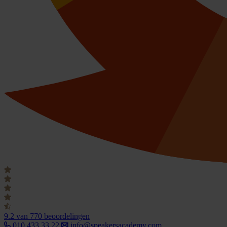
9.2
van 770 beoordelingen
010 433 33 22
info@speakersacademy.com