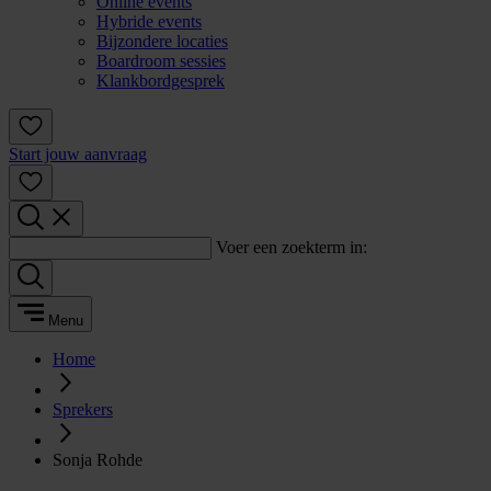
Online events
Hybride events
Bijzondere locaties
Boardroom sessies
Klankbordgesprek
Start jouw aanvraag
Voer een zoekterm in:
Menu
Home
Sprekers
Sonja Rohde