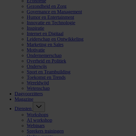
Economie
Gezondheid en Zorg
Governance en Management
Humor en Entertainment
Innovatie en Technologie
Inspiratie
Internet en Digitaal
Leiderschap en Ontwikkeling
Marketing en Sales
Motivatie
Ondernemerschap
Overheid en Politiek
Onderwijs
Sport en Teambuilding
Toekomst en Trends
Wereldwijd
Wetenschap
Dagvoorzitters
Magazine
Diensten
Workshops
AI workshop
Webinars
Sprekers trainingen