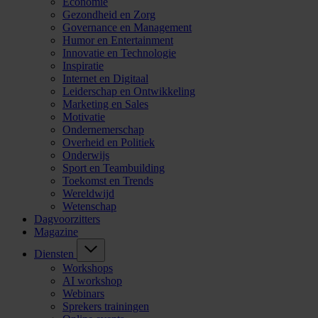
Economie
Gezondheid en Zorg
Governance en Management
Humor en Entertainment
Innovatie en Technologie
Inspiratie
Internet en Digitaal
Leiderschap en Ontwikkeling
Marketing en Sales
Motivatie
Ondernemerschap
Overheid en Politiek
Onderwijs
Sport en Teambuilding
Toekomst en Trends
Wereldwijd
Wetenschap
Dagvoorzitters
Magazine
Diensten
Workshops
AI workshop
Webinars
Sprekers trainingen