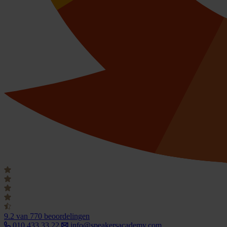
9.2
van 770 beoordelingen
010 433 33 22
info@speakersacademy.com