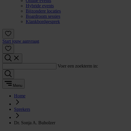
Online events
Hybride events
Bijzondere locaties
Boardroom sessies
Klankbordgesprek
Start jouw aanvraag
Voer een zoekterm in:
Menu
Home
Sprekers
Dr. Sonja A. Buholzer