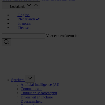
Nederlands
English
Nederlands
Français
Deutsch
Voer een zoekterm in:
Sprekers
Artificial Intelligence (AI)
Communicatie
Cultuur en Maatschappij
Diversiteit en Inclusie
Duurzaamheid