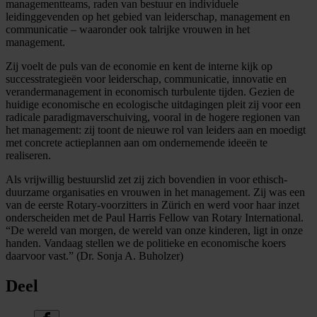
managementteams, raden van bestuur en individuele
leidinggevenden op het gebied van leiderschap, management en
communicatie – waaronder ook talrijke vrouwen in het
management.
Zij voelt de puls van de economie en kent de interne kijk op
successtrategieën voor leiderschap, communicatie, innovatie en
verandermanagement in economisch turbulente tijden. Gezien de
huidige economische en ecologische uitdagingen pleit zij voor een
radicale paradigmaverschuiving, vooral in de hogere regionen van
het management: zij toont de nieuwe rol van leiders aan en moedigt
met concrete actieplannen aan om ondernemende ideeën te
realiseren.
Als vrijwillig bestuurslid zet zij zich bovendien in voor ethisch-
duurzame organisaties en vrouwen in het management. Zij was een
van de eerste Rotary-voorzitters in Zürich en werd voor haar inzet
onderscheiden met de Paul Harris Fellow van Rotary International.
“De wereld van morgen, de wereld van onze kinderen, ligt in onze
handen. Vandaag stellen we de politieke en economische koers
daarvoor vast.” (Dr. Sonja A. Buholzer)
Deel