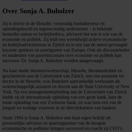
Over Sonja A. Buholzer
Zij is doctor in de filosofie, voormalig bankdirecteur en
opleidingshoofd en tegenwoordig ondernemer – is bekende
bestseller auteur en bedrijfsethica, adviseert het wie is wie van de
economie en politiek. Zij leidt een wereldwijd actieve economische
en bedrijfsadviesbureau in Zürich en is een van de meest gevraagde
keynote sprekers en panelgasten van Europa. Ook als discussieleider
en moderator van paneldiscussies over economie en politiek kan
mevrouw Dr. Sonja A. Buholzer worden aangevraagd.
Na haar studie literatuurwetenschap, filosofie, literatuurkritiek en
geschiedenis aan de Universiteit van Zürich, met een promotie tot
doctor in de filosofie, was Buholzer aanvankelijk werkzaam als
wetenschappelijk assistent en docent aan de State University of New
York. Na een managementopleiding aan de Universiteit van Zürich
leidde zij de internationale opleiding van een grote bank, later de
totale opleiding van een Zwitserse bank, en was toen een van de
jongste en weinige vrouwen in de directiekamers van banken.
Sinds 1994 is Sonja A. Buholzer met haar eigen bedrijf als
persoonlijke adviseur en sparringpartner van de hoogste
economische en politieke kringen succesvol en coacht zij CEO’s,