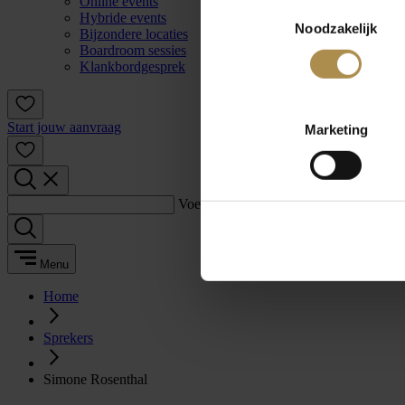
Online events
Toestemmingsselectie
Hybride events
Noodzakelijk
Bijzondere locaties
Boardroom sessies
Klankbordgesprek
Start jouw aanvraag
Marketing
Voer een zoekterm in:
Menu
Home
Sprekers
Simone Rosenthal