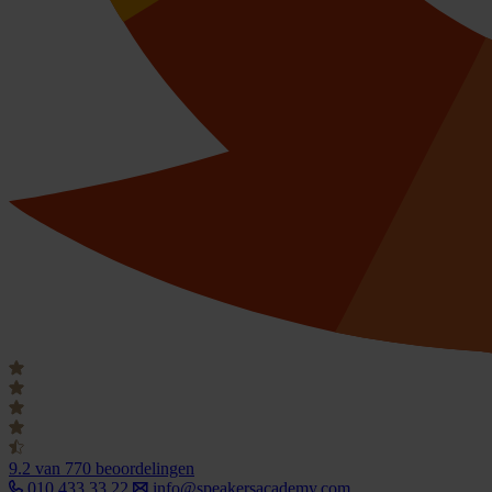
9.2
van 770 beoordelingen
010 433 33 22
info@speakersacademy.com