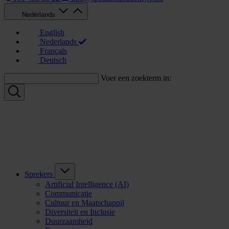
Nederlands
English
Nederlands
Français
Deutsch
Voer een zoekterm in:
Sprekers
Artificial Intelligence (AI)
Communicatie
Cultuur en Maatschappij
Diversiteit en Inclusie
Duurzaamheid