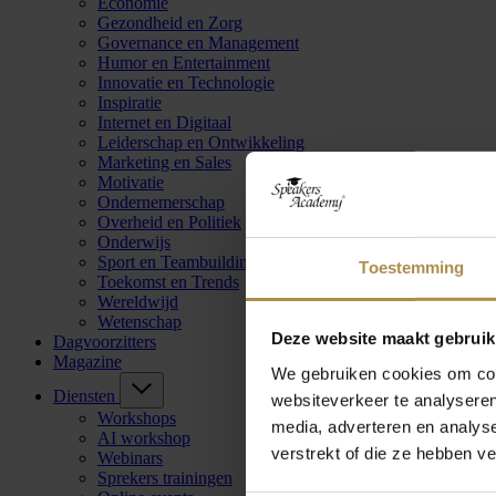
Economie
Gezondheid en Zorg
Governance en Management
Humor en Entertainment
Innovatie en Technologie
Inspiratie
Internet en Digitaal
Leiderschap en Ontwikkeling
Marketing en Sales
Motivatie
Ondernemerschap
Overheid en Politiek
Onderwijs
Sport en Teambuilding
Toestemming
Toekomst en Trends
Wereldwijd
Wetenschap
Deze website maakt gebruik
Dagvoorzitters
Magazine
We gebruiken cookies om cont
Diensten
websiteverkeer te analyseren
Workshops
media, adverteren en analys
AI workshop
verstrekt of die ze hebben v
Webinars
Sprekers trainingen