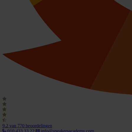
9.2
van 770 beoordelingen
010 433 33 22
info@speakersacademy.com