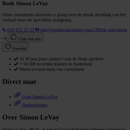
Boek Simon LeVay
Onze consultants adviseren u graag over de ideale invulling van het
verhaal voor uw specifieke doelgroep.
010 433 33 22
info@speakersacademy.com
Offerte aanvragen
Chat met ons
Favoriet
Al 30 jaar jouw partner voor de beste sprekers
+ 50.000 tevreden klanten in Nederland
Meest ervaren team van consultants
Direct naar
Over Simon LeVay
Onderwerpen
Over Simon LeVay
Simon LeVay, Ph.D., is een in Groot-Brittannië geboren neuroloog,