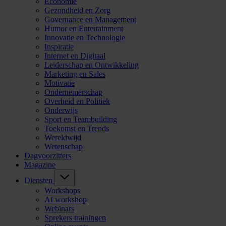
Economie
Gezondheid en Zorg
Governance en Management
Humor en Entertainment
Innovatie en Technologie
Inspiratie
Internet en Digitaal
Leiderschap en Ontwikkeling
Marketing en Sales
Motivatie
Ondernemerschap
Overheid en Politiek
Onderwijs
Sport en Teambuilding
Toekomst en Trends
Wereldwijd
Wetenschap
Dagvoorzitters
Magazine
Diensten
Workshops
AI workshop
Webinars
Sprekers trainingen