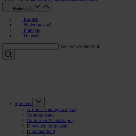
Nederlands
English
Nederlands
Français
Deutsch
Voer een zoekterm in:
Sprekers
Artificial Intelligence (AI)
Communicatie
Cultuur en Maatschappij
Diversiteit en Inclusie
Duurzaamheid