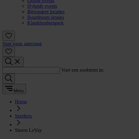
Online events
Hybride events
Bijzondere locaties
Boardroom sessies
Klankbordgesprek
Start jouw aanvraag
Voer een zoekterm in:
Menu
Home
Sprekers
Simon LeVay