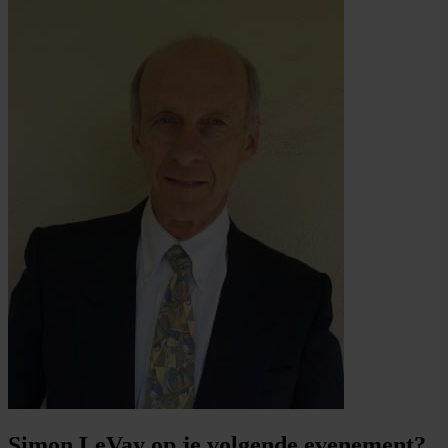
Simon LeVay op je volgende evenement?