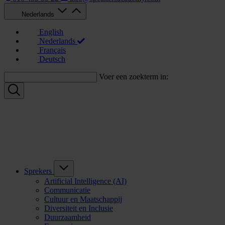
Nederlands
English
Nederlands
Français
Deutsch
Voer een zoekterm in:
Sprekers
Artificial Intelligence (AI)
Communicatie
Cultuur en Maatschappij
Diversiteit en Inclusie
Duurzaamheid