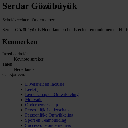
Serdar Gözübüyük
Scheidsrechter | Ondernemer
Serdar Gözübüyük is Nederlands scheidsrechter en ondernemer. Hij is d
Kenmerken
Inzetbaarheid:
Keynote spreker
Talen:
Nederlands
Categorieën:
Diversiteit en Inclusie
Leefstijl
Leiderschap en Ontwikkeling
Motivatie
Ondernemerschap
Persoonlijk Leiderschap
Persoonlijke Ontwikkeling
Sport en Teambuilding
Succesvolle ondernemers