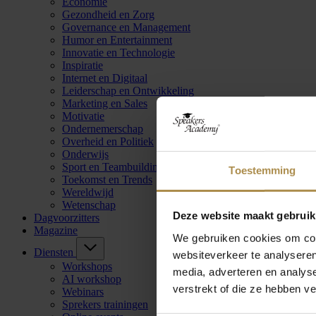
Economie
Gezondheid en Zorg
Governance en Management
Humor en Entertainment
Innovatie en Technologie
Inspiratie
Internet en Digitaal
Leiderschap en Ontwikkeling
Marketing en Sales
Motivatie
Ondernemerschap
Overheid en Politiek
Onderwijs
Sport en Teambuilding
Toestemming
Toekomst en Trends
Wereldwijd
Wetenschap
Deze website maakt gebruik
Dagvoorzitters
Magazine
We gebruiken cookies om cont
Diensten
websiteverkeer te analyseren
Workshops
media, adverteren en analys
AI workshop
verstrekt of die ze hebben v
Webinars
Sprekers trainingen