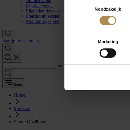
Online events
Toestemmingsselectie
Hybride events
Noodzakelijk
Bijzondere locaties
Boardroom sessies
Klankbordgesprek
Start jouw aanvraag
Marketing
Voer een zoekterm in:
Menu
Home
Sprekers
Serdar Gözübüyük