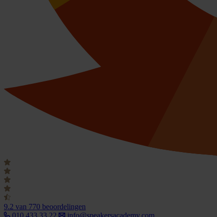
9.2
van 770 beoordelingen
010 433 33 22
info@speakersacademy.com