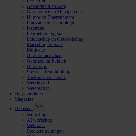
Economie
Gezondheid en Zorg
Governance en Management
Humor en Entertainment
Innovatie en Technologie
Inspiratie
Internet en Digitaal
Leiderschap en Ontwikkeling
Marketing en Sales
Motivatie
Ondernemerschap
Overheid en Politiek
Onderwijs
Sport en Teambuilding
Toekomst en Trends
Wereldwijd
Wetenschap
Dagvoorzitters
Magazine
Diensten
Workshops
AI workshop
Webinars
Sprekers trainingen