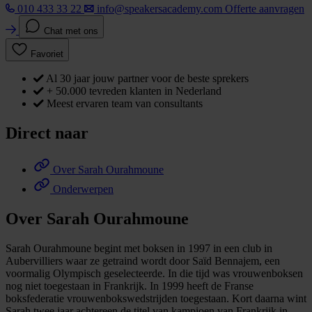
010 433 33 22
info@speakersacademy.com
Offerte aanvragen
Chat met ons
Favoriet
Al 30 jaar jouw partner voor de beste sprekers
+ 50.000 tevreden klanten in Nederland
Meest ervaren team van consultants
Direct naar
Over Sarah Ourahmoune
Onderwerpen
Over Sarah Ourahmoune
Sarah Ourahmoune begint met boksen in 1997 in een club in
Aubervilliers waar ze getraind wordt door Saïd Bennajem, een
voormalig Olympisch geselecteerde. In die tijd was vrouwenboksen
nog niet toegestaan in Frankrijk. In 1999 heeft de Franse
boksfederatie vrouwenbokswedstrijden toegestaan. Kort daarna wint
Sarah twee jaar achtereen de titel van kampioen van Frankrijk in