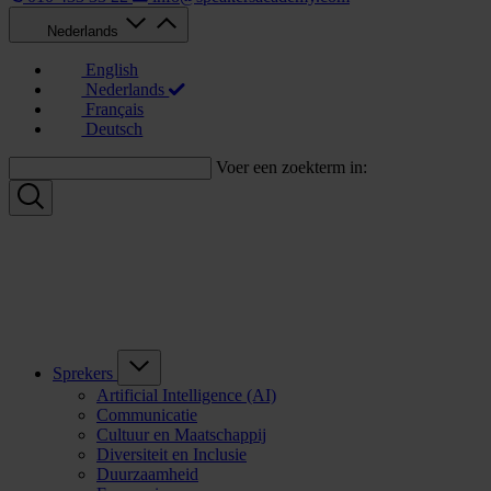
Nederlands
English
Nederlands
Français
Deutsch
Voer een zoekterm in:
Sprekers
Artificial Intelligence (AI)
Communicatie
Cultuur en Maatschappij
Diversiteit en Inclusie
Duurzaamheid