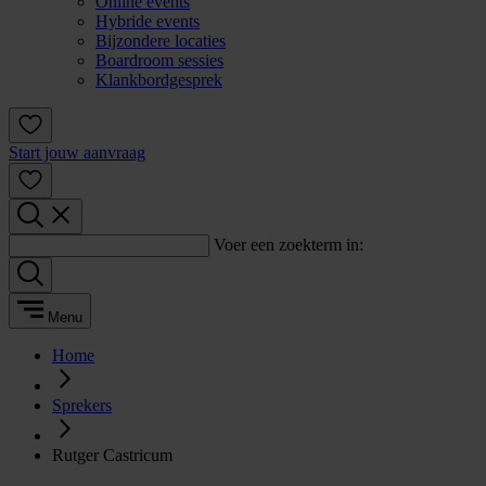
Online events
Hybride events
Bijzondere locaties
Boardroom sessies
Klankbordgesprek
Start jouw aanvraag
Voer een zoekterm in:
Menu
Home
Sprekers
Rutger Castricum