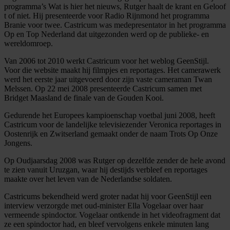
programma’s Wat is hier het nieuws, Rutger haalt de krant en Geloof
t of niet. Hij presenteerde voor Radio Rijnmond het programma
Branie voor twee. Castricum was medepresentator in het programma
Op en Top Nederland dat uitgezonden werd op de publieke- en
wereldomroep.
Van 2006 tot 2010 werkt Castricum voor het weblog GeenStijl.
Voor die website maakt hij filmpjes en reportages. Het camerawerk
werd het eerste jaar uitgevoerd door zijn vaste cameraman Twan
Melssen. Op 22 mei 2008 presenteerde Castricum samen met
Bridget Maasland de finale van de Gouden Kooi.
Gedurende het Europees kampioenschap voetbal juni 2008, heeft
Castricum voor de landelijke televisiezender Veronica reportages in
Oostenrijk en Zwitserland gemaakt onder de naam Trots Op Onze
Jongens.
Op Oudjaarsdag 2008 was Rutger op dezelfde zender de hele avond
te zien vanuit Uruzgan, waar hij destijds verbleef en reportages
maakte over het leven van de Nederlandse soldaten.
Castricums bekendheid werd groter nadat hij voor GeenStijl een
interview verzorgde met oud-minister Ella Vogelaar over haar
vermeende spindoctor. Vogelaar ontkende in het videofragment dat
ze een spindoctor had, en bleef vervolgens enkele minuten lang