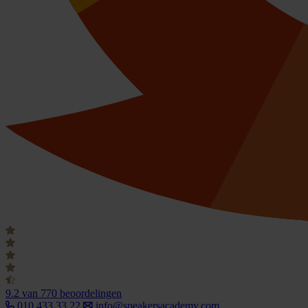
9.2
van 770 beoordelingen
010 433 33 22
info@speakersacademy.com