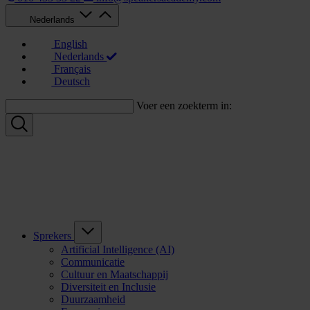
Nederlands
English
Nederlands
Français
Deutsch
Voer een zoekterm in:
Sprekers
Artificial Intelligence (AI)
Communicatie
Cultuur en Maatschappij
Diversiteit en Inclusie
Duurzaamheid