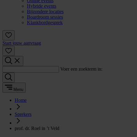
Online events
Hybride events
Bijzondere locaties
Boardroom sessies
Klankbordgesprek
Start jouw aanvraag
Voer een zoekterm in:
Menu
Home
Sprekers
prof. dr. Roel in ’t Veld