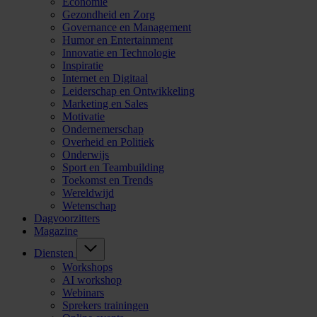
Economie
Gezondheid en Zorg
Governance en Management
Humor en Entertainment
Innovatie en Technologie
Inspiratie
Internet en Digitaal
Leiderschap en Ontwikkeling
Marketing en Sales
Motivatie
Ondernemerschap
Overheid en Politiek
Onderwijs
Sport en Teambuilding
Toekomst en Trends
Wereldwijd
Wetenschap
Dagvoorzitters
Magazine
Diensten
Workshops
AI workshop
Webinars
Sprekers trainingen