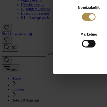
Online events
Toestemmingsselectie
Hybride events
Noodzakelijk
Bijzondere locaties
Boardroom sessies
Klankbordgesprek
Start jouw aanvraag
Marketing
Voer een zoekterm in:
Menu
Home
Sprekers
Robert Rubinstein