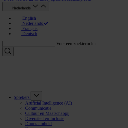
Nederlands
English
Nederlands
Français
Deutsch
Voer een zoekterm in:
Sprekers
Artificial Intelligence (AI)
Communicatie
Cultuur en Maatschappij
Diversiteit en Inclusie
Duurzaamheid