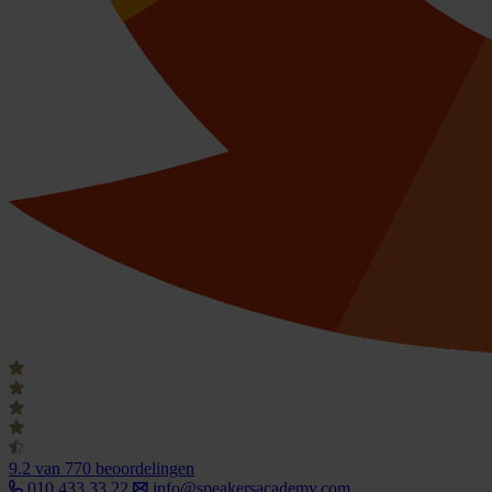
9.2
van 770 beoordelingen
010 433 33 22
info@speakersacademy.com