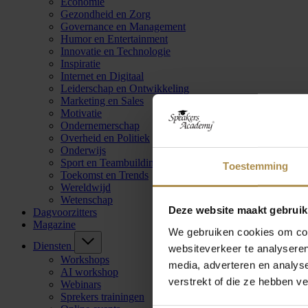
Economie
Gezondheid en Zorg
Governance en Management
Humor en Entertainment
Innovatie en Technologie
Inspiratie
Internet en Digitaal
Leiderschap en Ontwikkeling
Marketing en Sales
Motivatie
Ondernemerschap
Overheid en Politiek
Onderwijs
Sport en Teambuilding
Toestemming
Toekomst en Trends
Wereldwijd
Wetenschap
Deze website maakt gebruik
Dagvoorzitters
Magazine
We gebruiken cookies om cont
Diensten
websiteverkeer te analyseren
Workshops
media, adverteren en analys
AI workshop
verstrekt of die ze hebben v
Webinars
Sprekers trainingen