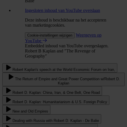
Balie
Ingesloten inhoud van YouTube overslaan
Deze inhoud is beschikbaar na het accepteren
van marketingcookies.
Weergeven op
Cookie-instellingen wijzigen
YouTube
Embedded inhoud van YouTube overgeslagen.
Robert B Kaplan and "The Revenge of
Geography"
Robert Kaplan's speech at the World Economic Forum on Iran,
The Return of Empire and Great Power Competition w/Robert D.
Kaplan
Robert D. Kaplan: China, Iran, & One Belt, One Road
Robert D. Kaplan: Humanitarianism & U.S. Foreign Policy
New and Old Empires
Dealing with Russia with Robert D. Kaplan - De Balie