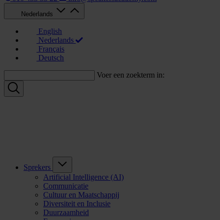
Nederlands
English
Nederlands
Français
Deutsch
Voer een zoekterm in:
Sprekers
Artificial Intelligence (AI)
Communicatie
Cultuur en Maatschappij
Diversiteit en Inclusie
Duurzaamheid