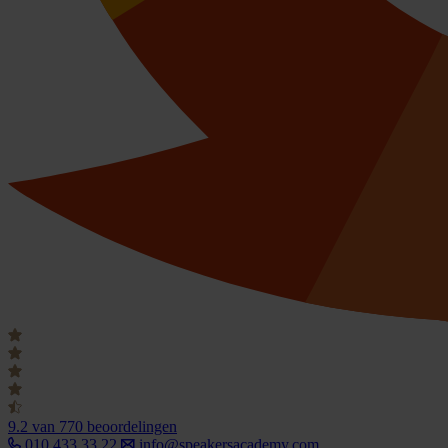
9.2
van 770 beoordelingen
010 433 33 22
info@speakersacademy.com