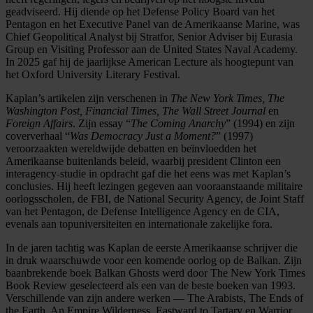
geadviseerd. Hij diende op het Defense Policy Board van het
Pentagon en het Executive Panel van de Amerikaanse Marine, was
Chief Geopolitical Analyst bij Stratfor, Senior Adviser bij Eurasia
Group en Visiting Professor aan de United States Naval Academy.
In 2025 gaf hij de jaarlijkse American Lecture als hoogtepunt van
het Oxford University Literary Festival.
Kaplan’s artikelen zijn verschenen in
The New York Times, The
Washington Post, Financial Times, The Wall Street Journal
en
Foreign Affairs
. Zijn essay “
The Coming Anarchy
” (1994) en zijn
coververhaal “
Was Democracy Just a Moment?
” (1997)
veroorzaakten wereldwijde debatten en beïnvloedden het
Amerikaanse buitenlands beleid, waarbij president Clinton een
interagency-studie in opdracht gaf die het eens was met Kaplan’s
conclusies. Hij heeft lezingen gegeven aan vooraanstaande militaire
oorlogsscholen, de FBI, de National Security Agency, de Joint Staff
van het Pentagon, de Defense Intelligence Agency en de CIA,
evenals aan topuniversiteiten en internationale zakelijke fora.
In de jaren tachtig was Kaplan de eerste Amerikaanse schrijver die
in druk waarschuwde voor een komende oorlog op de Balkan. Zijn
baanbrekende boek Balkan Ghosts werd door The New York Times
Book Review geselecteerd als een van de beste boeken van 1993.
Verschillende van zijn andere werken — The Arabists, The Ends of
the Earth, An Empire Wilderness, Eastward to Tartary en Warrior