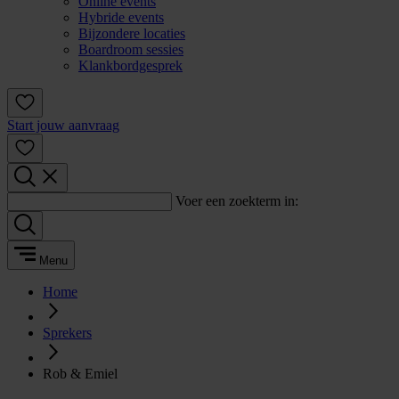
Online events
Hybride events
Bijzondere locaties
Boardroom sessies
Klankbordgesprek
Start jouw aanvraag
Voer een zoekterm in:
Menu
Home
Sprekers
Rob & Emiel