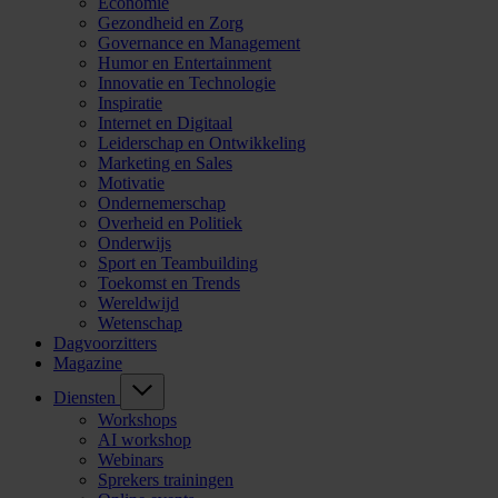
Economie
Gezondheid en Zorg
Governance en Management
Humor en Entertainment
Innovatie en Technologie
Inspiratie
Internet en Digitaal
Leiderschap en Ontwikkeling
Marketing en Sales
Motivatie
Ondernemerschap
Overheid en Politiek
Onderwijs
Sport en Teambuilding
Toekomst en Trends
Wereldwijd
Wetenschap
Dagvoorzitters
Magazine
Diensten
Workshops
AI workshop
Webinars
Sprekers trainingen