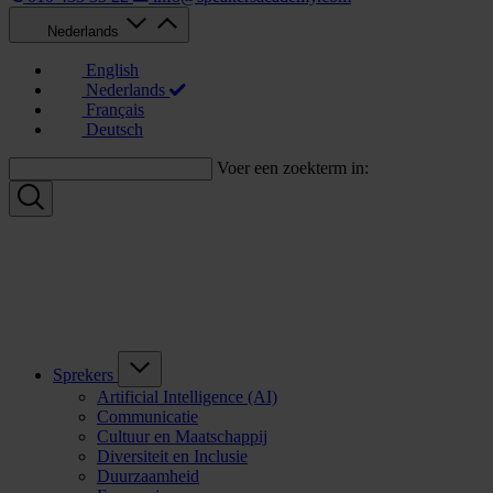
Nederlands
English
Nederlands
Français
Deutsch
Voer een zoekterm in:
Sprekers
Artificial Intelligence (AI)
Communicatie
Cultuur en Maatschappij
Diversiteit en Inclusie
Duurzaamheid