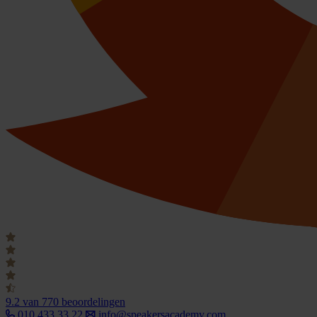
9.2
van 770 beoordelingen
010 433 33 22
info@speakersacademy.com