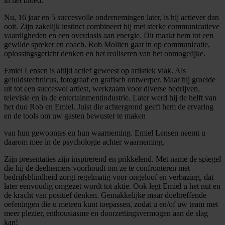
in het bloed.
Nu, 16 jaar en 5 succesvolle ondernemingen later, is hij actiever dan
ooit. Zijn zakelijk instinct combineert hij met sterke communicatieve
vaardigheden en een overdosis aan energie. Dit maakt hem tot een
gewilde spreker en coach. Rob Mollien gaat in op communicatie,
oplossingsgericht denken en het realiseren van het onmogelijke.
Emiel Lensen is altijd actief geweest op artistiek vlak. Als
geluidstechnicus, fotograaf en grafisch ontwerper. Maar hij groeide
uit tot een succesvol artiest, werkzaam voor diverse bedrijven,
televisie en in de entertainmentindustrie. Later werd hij de helft van
het duo Rob en Emiel. Juist die achtergrond geeft hem de ervaring
en de tools om uw gasten bewuster te maken
van hun gewoontes en hun waarneming. Emiel Lensen neemt u
daarom mee in de psychologie achter waarneming.
Zijn presentaties zijn inspirerend en prikkelend. Met name de spiegel
die hij de deelnemers voorhoudt om ze te confronteren met
bedrijfsblindheid zorgt regelmatig voor ongeloof en verbazing, dat
later eenvoudig omgezet wordt tot aktie. Ook legt Emiel u het nut en
de kracht van positief denken. Gemakkelijke maar doeltreffende
oefeningen die u meteen kunt toepassen, zodat u en/of uw team met
meer plezier, enthousiasme en doorzettingsvermogen aan de slag
kan!