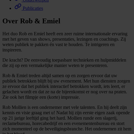
Publicaties
Over Rob & Emiel
Het duo Rob en Emiel heeft een zeer ruime internationale ervaring
met het geven van shows, presentaties, lezingen en coachings. Zij
weten publiek te pakken én vast te houden. Te intrigeren en
inspireren.
De kracht? De eenvoudig toepasbare technieken en hulpmiddelen
die zij op een vermakelijke manier weten te presenteren.
Rob & Emiel treden altijd samen op en zorgen ervoor dat uw
publiek betrokken blijft bij uw evenement. Met hun diensten zorgen
ze ervoor dat het publiek interactief betrokken wordt, iets leert, er
gelachen wordt en dat ze na de bijeenkomst er nog over na praten.
Zie ook het filmpje een (korte) impressie.
Rob Mollien is een ondernemer met vele talenten. En hij deelt zijn
kennis en visie graag met u! Nadat hij zijn eerste eigen zaak opende
op 21 jarige leeftijd ging het hard. Mollien runde een slagerij,
reclamebureau, horecabedrijf en een evenementenbureau en stort
zich momenteel op de beveiligingsbranche. Het ondernemen zit hem