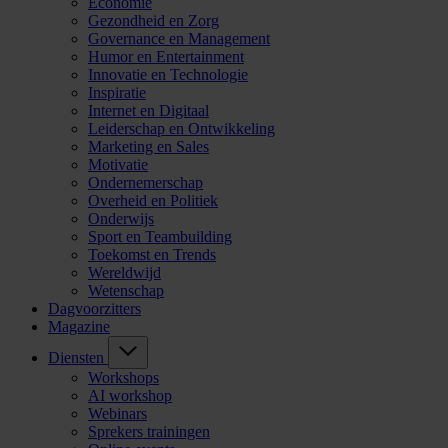
Economie
Gezondheid en Zorg
Governance en Management
Humor en Entertainment
Innovatie en Technologie
Inspiratie
Internet en Digitaal
Leiderschap en Ontwikkeling
Marketing en Sales
Motivatie
Ondernemerschap
Overheid en Politiek
Onderwijs
Sport en Teambuilding
Toekomst en Trends
Wereldwijd
Wetenschap
Dagvoorzitters
Magazine
Diensten
Workshops
AI workshop
Webinars
Sprekers trainingen