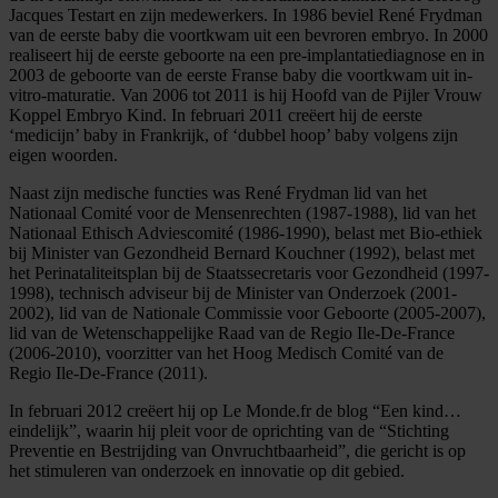
Jacques Testart en zijn medewerkers. In 1986 beviel René Frydman
van de eerste baby die voortkwam uit een bevroren embryo. In 2000
realiseert hij de eerste geboorte na een pre-implantatiediagnose en in
2003 de geboorte van de eerste Franse baby die voortkwam uit in-
vitro-maturatie. Van 2006 tot 2011 is hij Hoofd van de Pijler Vrouw
Koppel Embryo Kind. In februari 2011 creëert hij de eerste
‘medicijn’ baby in Frankrijk, of ‘dubbel hoop’ baby volgens zijn
eigen woorden.
Naast zijn medische functies was René Frydman lid van het
Nationaal Comité voor de Mensenrechten (1987-1988), lid van het
Nationaal Ethisch Adviescomité (1986-1990), belast met Bio-ethiek
bij Minister van Gezondheid Bernard Kouchner (1992), belast met
het Perinataliteitsplan bij de Staatssecretaris voor Gezondheid (1997-
1998), technisch adviseur bij de Minister van Onderzoek (2001-
2002), lid van de Nationale Commissie voor Geboorte (2005-2007),
lid van de Wetenschappelijke Raad van de Regio Ile-De-France
(2006-2010), voorzitter van het Hoog Medisch Comité van de
Regio Ile-De-France (2011).
In februari 2012 creëert hij op Le Monde.fr de blog “Een kind…
eindelijk”, waarin hij pleit voor de oprichting van de “Stichting
Preventie en Bestrijding van Onvruchtbaarheid”, die gericht is op
het stimuleren van onderzoek en innovatie op dit gebied.