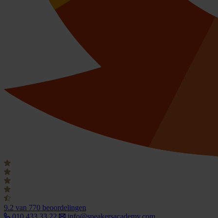
9.2
van 770 beoordelingen
010 433 33 22
info@speakersacademy.com