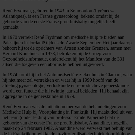
René Frydman, geboren in 1943 in Soumoulou (Pyrénées-
Atlantiques), is een Franse gynaecoloog, bekend omdat hij de
geboorte van de eerste Franse proefbuisbaby mogelijk heeft
gemaakt.
In 1970 vertrekt René Frydman om medische hulp te bieden aan
Palestijnen in Jordanië tijdens de Zwarte September. Het jaar daarop
behoort hij tot de oprichters van Artsen zonder Grenzen, samen met
Bernard Kouchner. In 1973, betrokken bij de Groep voor
Gezondheidsinformatie, ondertekent hij het Manifest van de 331
artsen die toegeven een abortus te hebben uitgevoerd.
In 1974 komt hij in het Antoine-Béclère ziekenhuis in Clamart, waar
hij niet meer zal vertrekken en waar hij in 1990 hoofd van de
afdeling gynaecologie, verloskunde en reproductieve geneeskunde
wordt, een functie die hij twintig jaar zal bekleden. Hij behaalt zijn
aggregatie in de geneeskunde in 1979.
René Frydman was de initiatiefnemer van de behandelingen voor
Medische Hulp bij Voortplanting in Frankrijk. Hij maakt deel uit van
het team (onder leiding van professor Émile Papiernik) dat de
geboorte van de eerste Franse proefbuisbaby, Amandine, mogelijk
maakt op 24 februari 1982. Amandine werd verwekt met behulp van
de in Frankrijk ontwikkelde in-vitrofertilisatietechniek door bioloog