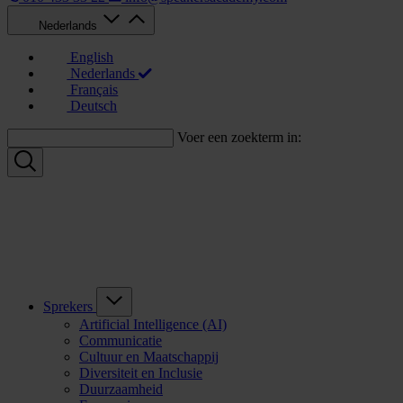
Nederlands
English
Nederlands
Français
Deutsch
Voer een zoekterm in:
Sprekers
Artificial Intelligence (AI)
Communicatie
Cultuur en Maatschappij
Diversiteit en Inclusie
Duurzaamheid