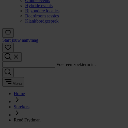
Online events
Hybride events
Bijzondere locaties
Boardroom sessies
Klankbordgesprek
Start jouw aanvraag
Voer een zoekterm in:
Menu
Home
Sprekers
René Frydman