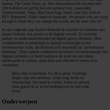
bureau, The Crazy Ones, op. Hier herpositioneerde hij meer dan
200 bedrijven en gaf hij hen een purpose mee, waaronder
Tomorrowland, Talpa, Big Green Egg, Slam!, van Gils, Aon en
RTV Rijnmond. Altijd vanuit de inspiratie ‘the people who are crazy
enough to think they can change the world, are the ones who do’.
In zijn volgende stap besloot Reinoud de krachten te bundelen met
Jasper Verbunt, een pionier in de digitale wereld. Zo werd hij
partner en mede-aandeelhouder bij digital agency Redkiwi. Hier
combineerden ze marketing en digitale technologie in een
vernieuwende vorm, die Reinoud zelf omschrijft als “performance
branding”. Deze aanpak combineert de kracht van merkstrategie met
digitale prestaties, en biedt bedrijven de tools om niet alleen
merkwaarde te creëren, maar deze ook effectief te meten en te
versterken.
Bijna alles is meetbaar. En dat is goed. Sommige
dingen zijn niet meetbaar. Zoals zorg, liefde en
vriendschap. Dat moet je voelen. Feiten en gevoel.
Daar geloof ik in. In het bedrijfsleven én het echte
leven.
Onderwerpen