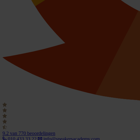
9.2
van 770 beoordelingen
010 433 33 22
info@speakersacademy.com