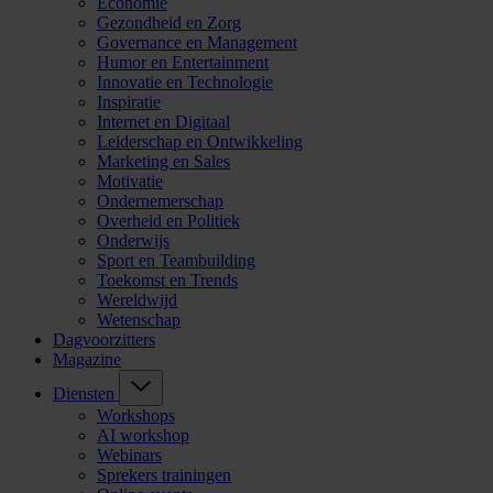
Economie
Gezondheid en Zorg
Governance en Management
Humor en Entertainment
Innovatie en Technologie
Inspiratie
Internet en Digitaal
Leiderschap en Ontwikkeling
Marketing en Sales
Motivatie
Ondernemerschap
Overheid en Politiek
Onderwijs
Sport en Teambuilding
Toekomst en Trends
Wereldwijd
Wetenschap
Dagvoorzitters
Magazine
Diensten
Workshops
AI workshop
Webinars
Sprekers trainingen