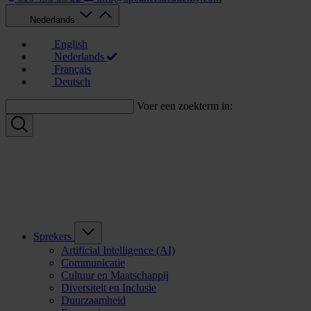
Nederlands
English
Nederlands
Français
Deutsch
Voer een zoekterm in:
Sprekers
Artificial Intelligence (AI)
Communicatie
Cultuur en Maatschappij
Diversiteit en Inclusie
Duurzaamheid