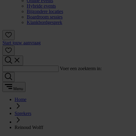
Online events
Hybride events
Bijzondere locaties
Boardroom sessies
Klankbordgesprek
Start jouw aanvraag
Voer een zoekterm in:
Menu
Home
Sprekers
Reinoud Wolff