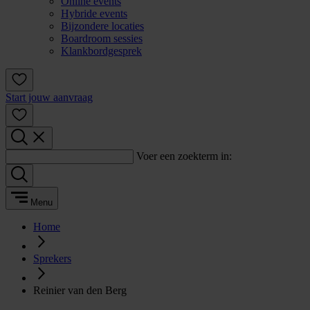
Online events
Hybride events
Bijzondere locaties
Boardroom sessies
Klankbordgesprek
Start jouw aanvraag
Voer een zoekterm in:
Menu
Home
Sprekers
Reinier van den Berg