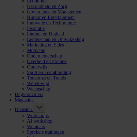
Economie
Gezondheid en Zorg
Governance en Management
Humor en Entertainment
Innovatie en Technologie
Inspiratie
Internet en Digitaal
Leiderschap en Ontwikkeling
Marketing en Sales
Motivatie
Ondernemerschap
Overheid en Politiek
Onderwijs
Sport en Teambuilding
Toekomst en Trends
Wereldwijd
Wetenschap
Dagvoorzitters
Magazine
Diensten
Workshops
AI workshop
Webinars
Sprekers trainingen