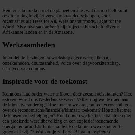
Reinier is betrokken met de planeet en alles wat daarop leeft komt
ook tot uiting in zijn diverse ambassadeurschappen, voor
organisaties als Trees for All, Wereldnatuurfonds, Light for the
World. Als ambassadeur heeft hij projecten bezocht in diverse
Afrikaanse landen en in de Amazone.
Werkzaamheden
Inhoudelijk: Lezingen en workshops over weer, klimaat,
onzekerheden, duurzaamheid, voice-over, dagvoorzitterschap,
schrijven van columns.
Inspiratie voor de toekomst
Komt ons land onder water te liggen door zeespiegelstijgingen? Hoe
extreem wordt ons Nederlandse weer? Valt er nog wat te doen aan
de klimaatverandering? Hoe moeten we omgaan met verwachtingen
over de (economische/financiële/klimaat) toekomst? Hoe zit het met
de kansen en bedreigingen? Hoe kunnen we het beste handelen met
een groeiende wereldbevolking en een explosief toenemende
energie- en grondstoffenbehoefte? Hoe kunnen we de ander ‘te
groen af te zijn’? Wat kun je zelf doen? Laat u inspireren!