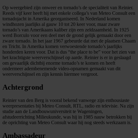
Op weergebied zijn onweer en tornado’s de specialiteit van Reinier.
Reeds vijf keer heeft hij met enkele collega’s van Meteo Consult een
tornadojacht in Amerika georganiseerd. In Nederland komen
windhozen jaarlijks al gauw 10 tot 20 keer voor, maar zware
tornado’s van Amerikaans kaliber zijn een zeldzaamheid. In 1925
werd Borculo voor een deel met de grond gelijk gemaakt door een
zware tornado. In het jaar 1967 gebeurde dat met de plaatsen Chaam
en Tricht. In Amerika komen verwoestende tornado’s jaarlijks
honderden keren voor. Dat is dus “the place to be” voor het zien van
het krachtigste weerverschijnsel op aarde. Reinier is er in geslaagd
om gevaarlijk dichtbij enorme tornado’s te komen en heeft
ondermeer adembenemende video-opnamen gemaakt van dit
weerverschijnsel en zijn kennis hiermee vergroot.
Achtergrond
Reinier van den Berg is vooral bekend vanwege zijn enthousiaste
weerpresentaties bij Meteo Consult, RTL, radio en televisie. Na zijn
studie aan de Landbouwuniversiteit te Wageningen,
afstudeerrichting Milieukunde, was hij in 1985 nauw betrokken bij
de oprichting van Meteo Consult waar hij nog steeds werkzaam is.
Ambassadeur