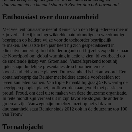
duurzaamheid en klimaat staan bij Reinier dan ook bovenaan!’
Enthousiast over duurzaamheid
Met veel enthousiasme neemt Reinier van den Berg iedereen mee in
zijn verhaal. Hij kan ingewikkelde natuurkundige en weerkundige
begrippen op heldere wijze voor de toehoorder begrijpelijk
te maken. De laatste tien jaar heeft hij zich gespecialiseerd in
klimaatverandering. In dat kader organiseert hij zelfs expedities naar
de Noordpool om global warming in actie te zien, bijvoorbeeld op
de smeltende ijskap van Groenland. Vanzelfsprekend toont hij
tijdens zijn duidelijke presentaties de schoonheid en de
kwetsbaarheid van de planeet. Duurzaamheid is het antwoord. Een
containerbegrip dat Reinier met heldere actuele voorbeelden tot
leven kan laten komen. Van triple P maakt hij graag 5xP, waarbij de
begrippen people, planet, profit worden aangevuld met passie en
proud. Proud, om deel uit te maken van deze duurzame organisatie.
In feite mondt zijn verhaal uit in zijn favoriete slogan: de ander te
groen af zijn. Vanwege zijn tomeloze inzet op het vlak van
duurzaamheid staat Reinier sinds 2012 ook in de duurzame top 100
van Trouw.
Tornadojacht