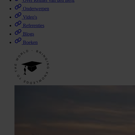
Over Reinier van den Berg
Onderwerpen
Video's
Referenties
Blogs
Boeken