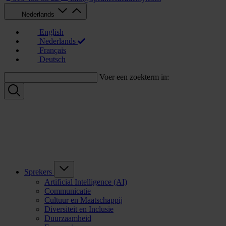
Nederlands
English
Nederlands
Français
Deutsch
Voer een zoekterm in:
Sprekers
Artificial Intelligence (AI)
Communicatie
Cultuur en Maatschappij
Diversiteit en Inclusie
Duurzaamheid