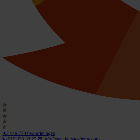
9.2
van 770 beoordelingen
010 433 33 22
info@speakersacademy.com