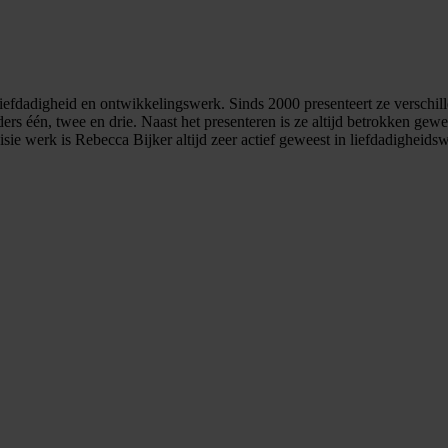
liefdadigheid en ontwikkelingswerk. Sinds 2000 presenteert ze verschi
één, twee en drie. Naast het presenteren is ze altijd betrokken gewees
ie werk is Rebecca Bijker altijd zeer actief geweest in liefdadigheids