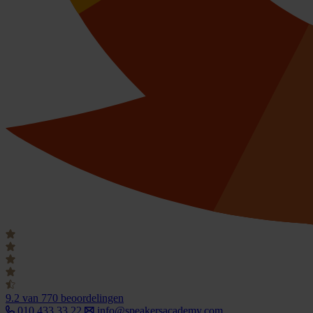
9.2
van 770 beoordelingen
010 433 33 22
info@speakersacademy.com