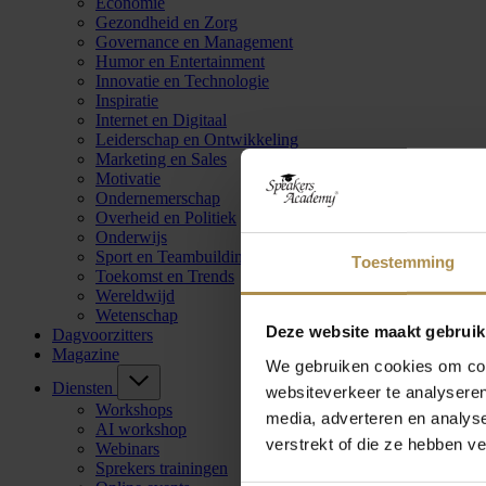
Economie
Gezondheid en Zorg
Governance en Management
Humor en Entertainment
Innovatie en Technologie
Inspiratie
Internet en Digitaal
Leiderschap en Ontwikkeling
Marketing en Sales
Motivatie
Ondernemerschap
Overheid en Politiek
Onderwijs
Sport en Teambuilding
Toestemming
Toekomst en Trends
Wereldwijd
Wetenschap
Deze website maakt gebruik
Dagvoorzitters
Magazine
We gebruiken cookies om cont
Diensten
websiteverkeer te analyseren
Workshops
media, adverteren en analys
AI workshop
verstrekt of die ze hebben v
Webinars
Sprekers trainingen