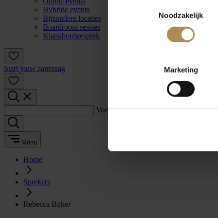
Online events
Toestemmingsselectie
Hybride events
Noodzakelijk
Bijzondere locaties
Boardroom sessies
Klankbordgesprek
Start jouw aanvraag
Marketing
Voer een zoekterm in:
Menu
Home
Sprekers
Rebecca Bijker