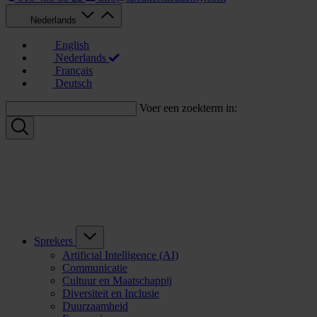
Nederlands
English
Nederlands
Français
Deutsch
Voer een zoekterm in:
Sprekers
Artificial Intelligence (AI)
Communicatie
Cultuur en Maatschappij
Diversiteit en Inclusie
Duurzaamheid