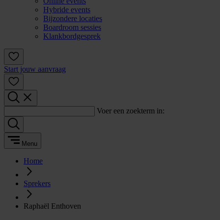
Online events
Hybride events
Bijzondere locaties
Boardroom sessies
Klankbordgesprek
Start jouw aanvraag
Voer een zoekterm in:
Menu
Home
Sprekers
Raphaël Enthoven