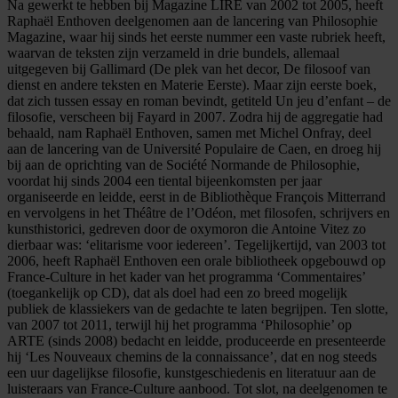
Na gewerkt te hebben bij Magazine LIRE van 2002 tot 2005, heeft
Raphaël Enthoven deelgenomen aan de lancering van Philosophie
Magazine, waar hij sinds het eerste nummer een vaste rubriek heeft,
waarvan de teksten zijn verzameld in drie bundels, allemaal
uitgegeven bij Gallimard (De plek van het decor, De filosoof van
dienst en andere teksten en Materie Eerste). Maar zijn eerste boek,
dat zich tussen essay en roman bevindt, getiteld Un jeu d’enfant – de
filosofie, verscheen bij Fayard in 2007. Zodra hij de aggregatie had
behaald, nam Raphaël Enthoven, samen met Michel Onfray, deel
aan de lancering van de Université Populaire de Caen, en droeg hij
bij aan de oprichting van de Société Normande de Philosophie,
voordat hij sinds 2004 een tiental bijeenkomsten per jaar
organiseerde en leidde, eerst in de Bibliothèque François Mitterrand
en vervolgens in het Théâtre de l’Odéon, met filosofen, schrijvers en
kunsthistorici, gedreven door de oxymoron die Antoine Vitez zo
dierbaar was: ‘elitarisme voor iedereen’. Tegelijkertijd, van 2003 tot
2006, heeft Raphaël Enthoven een orale bibliotheek opgebouwd op
France-Culture in het kader van het programma ‘Commentaires’
(toegankelijk op CD), dat als doel had een zo breed mogelijk
publiek de klassiekers van de gedachte te laten begrijpen. Ten slotte,
van 2007 tot 2011, terwijl hij het programma ‘Philosophie’ op
ARTE (sinds 2008) bedacht en leidde, produceerde en presenteerde
hij ‘Les Nouveaux chemins de la connaissance’, dat en nog steeds
een uur dagelijkse filosofie, kunstgeschiedenis en literatuur aan de
luisteraars van France-Culture aanbood. Tot slot, na deelgenomen te