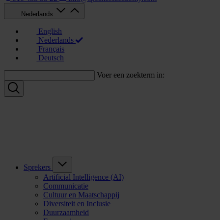
Nederlands
English
Nederlands
Français
Deutsch
Voer een zoekterm in:
Sprekers
Artificial Intelligence (AI)
Communicatie
Cultuur en Maatschappij
Diversiteit en Inclusie
Duurzaamheid