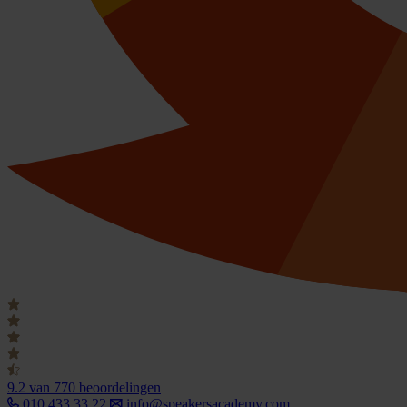
9.2
van 770 beoordelingen
010 433 33 22
info@speakersacademy.com