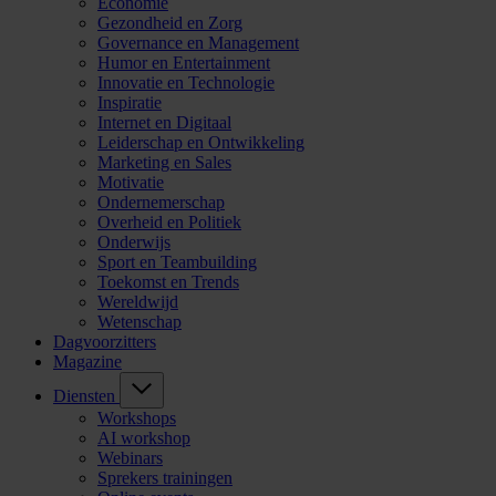
Economie
Gezondheid en Zorg
Governance en Management
Humor en Entertainment
Innovatie en Technologie
Inspiratie
Internet en Digitaal
Leiderschap en Ontwikkeling
Marketing en Sales
Motivatie
Ondernemerschap
Overheid en Politiek
Onderwijs
Sport en Teambuilding
Toekomst en Trends
Wereldwijd
Wetenschap
Dagvoorzitters
Magazine
Diensten
Workshops
AI workshop
Webinars
Sprekers trainingen