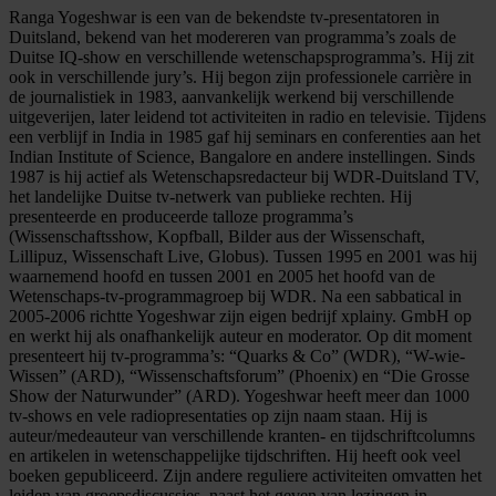
Ranga Yogeshwar is een van de bekendste tv-presentatoren in
Duitsland, bekend van het modereren van programma’s zoals de
Duitse IQ-show en verschillende wetenschapsprogramma’s. Hij zit
ook in verschillende jury’s. Hij begon zijn professionele carrière in
de journalistiek in 1983, aanvankelijk werkend bij verschillende
uitgeverijen, later leidend tot activiteiten in radio en televisie. Tijdens
een verblijf in India in 1985 gaf hij seminars en conferenties aan het
Indian Institute of Science, Bangalore en andere instellingen. Sinds
1987 is hij actief als Wetenschapsredacteur bij WDR-Duitsland TV,
het landelijke Duitse tv-netwerk van publieke rechten. Hij
presenteerde en produceerde talloze programma’s
(Wissenschaftsshow, Kopfball, Bilder aus der Wissenschaft,
Lillipuz, Wissenschaft Live, Globus). Tussen 1995 en 2001 was hij
waarnemend hoofd en tussen 2001 en 2005 het hoofd van de
Wetenschaps-tv-programmagroep bij WDR. Na een sabbatical in
2005-2006 richtte Yogeshwar zijn eigen bedrijf xplainy. GmbH op
en werkt hij als onafhankelijk auteur en moderator. Op dit moment
presenteert hij tv-programma’s: “Quarks & Co” (WDR), “W-wie-
Wissen” (ARD), “Wissenschaftsforum” (Phoenix) en “Die Grosse
Show der Naturwunder” (ARD). Yogeshwar heeft meer dan 1000
tv-shows en vele radiopresentaties op zijn naam staan. Hij is
auteur/medeauteur van verschillende kranten- en tijdschriftcolumns
en artikelen in wetenschappelijke tijdschriften. Hij heeft ook veel
boeken gepubliceerd. Zijn andere reguliere activiteiten omvatten het
leiden van groepsdiscussies, naast het geven van lezingen in