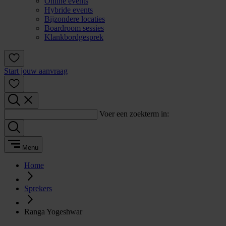
Online events
Hybride events
Bijzondere locaties
Boardroom sessies
Klankbordgesprek
Start jouw aanvraag
Voer een zoekterm in:
Menu
Home
Sprekers
Ranga Yogeshwar