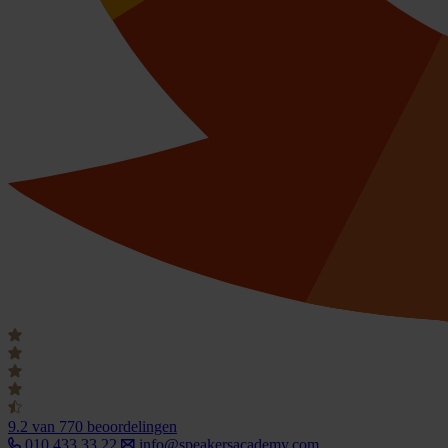
9.2
van 770 beoordelingen
010 433 33 22
info@speakersacademy.com