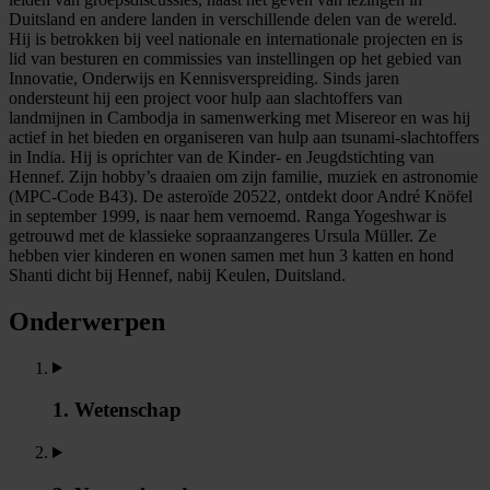
Duitsland en andere landen in verschillende delen van de wereld.
Hij is betrokken bij veel nationale en internationale projecten en is
lid van besturen en commissies van instellingen op het gebied van
Innovatie, Onderwijs en Kennisverspreiding. Sinds jaren
ondersteunt hij een project voor hulp aan slachtoffers van
landmijnen in Cambodja in samenwerking met Misereor en was hij
actief in het bieden en organiseren van hulp aan tsunami-slachtoffers
in India. Hij is oprichter van de Kinder- en Jeugdstichting van
Hennef. Zijn hobby’s draaien om zijn familie, muziek en astronomie
(MPC-Code B43). De asteroïde 20522, ontdekt door André Knöfel
in september 1999, is naar hem vernoemd. Ranga Yogeshwar is
getrouwd met de klassieke sopraanzangeres Ursula Müller. Ze
hebben vier kinderen en wonen samen met hun 3 katten en hond
Shanti dicht bij Hennef, nabij Keulen, Duitsland.
Onderwerpen
1. Wetenschap