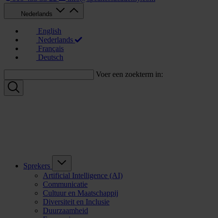
Nederlands
English
Nederlands
Français
Deutsch
Voer een zoekterm in:
Sprekers
Artificial Intelligence (AI)
Communicatie
Cultuur en Maatschappij
Diversiteit en Inclusie
Duurzaamheid