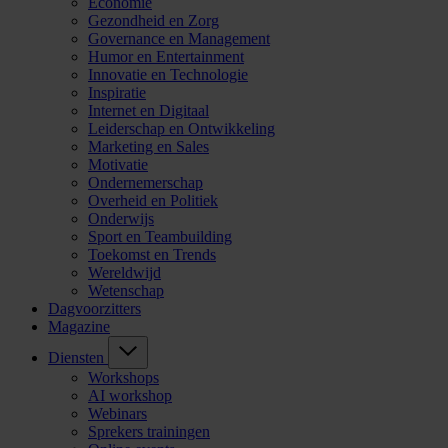
Economie
Gezondheid en Zorg
Governance en Management
Humor en Entertainment
Innovatie en Technologie
Inspiratie
Internet en Digitaal
Leiderschap en Ontwikkeling
Marketing en Sales
Motivatie
Ondernemerschap
Overheid en Politiek
Onderwijs
Sport en Teambuilding
Toekomst en Trends
Wereldwijd
Wetenschap
Dagvoorzitters
Magazine
Diensten
Workshops
AI workshop
Webinars
Sprekers trainingen